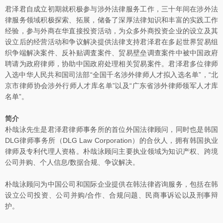
君泽君自成立初期就积极参与涉外法律服务工作，三十年间在涉外法
律服务领域积极探索、拓展，储备了深厚法律知识和丰富的实践工作
经验，参与外商在华直接投资活动，为众多外商投资企业的设立及其
设立后的经营活动和争议解决提供法律支持君泽君在多起世界贸易组
织争端解决案件、反补贴调査案件、贸易壁垒调查案件中被中国政府
聘请为政府律师，协助中国政府处理相关贸易案件。君泽君多位律师
入选中华人民共和国司法部“全国千名涉外律师人才拟入选名单”，“北
京市律师协会涉外行师人才库名单”以及“广东省涉外律师领军人才库
名单”。
简介
朴哉泳先生是君泽君律师事务所的首位外国法律顾问，同时也是韩国
DLG律师事务所（DLG Law Corporation）的合伙人，拥有韩国执业
律师及专利代理人资格。朴哉泳顾问主要执业领域为知识产权、跨境
公司并购、个人信息/数据合规、争议解决。
朴哉泳顾问为中国公司和国际企业提供在韩法律咨询服务，包括在韩
设立公司投资、公司并购/合作、合规问题、民商事诉讼以及刑事辩
护。