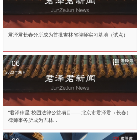
君泽君长春分所成为首批吉林省律师实习基地（试点）
06
2023年06月
“君泽律星”校园法律公益项目——北京市君泽君（长春）
律师事务所成为吉林...