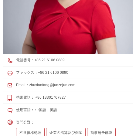
電話番号：+86 21 6106 0889
ファックス：+86 21 6106 0890
Email：
zhuxiaofang@junzejun.com
携帯電話： +86 13301767827
使用言語： 中国語、英語
専門分野：
不良債権処理
企業の清算及び倒産
商事紛争解決