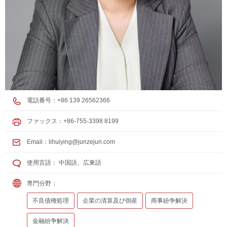
電話番号：+86 139 26562366
ファックス：+86-755-3398 8199
Email：
lihuiying@junzejun.com
使用言語： 中国語、広東語
専門分野：
不良債権処理
企業の清算及び倒産
商事紛争解決
金融紛争解決