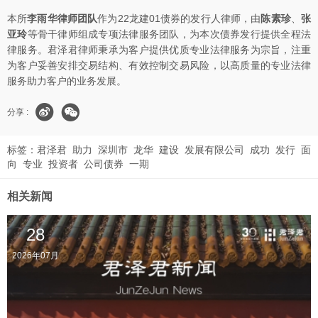
本所
李雨华律师团队
作为22龙建01债券的发行人律师，由
陈素珍
、
张
亚玲
等骨干律师组成专项法律服务团队，为本次债券发行提供全程法
律服务。君泽君律师秉承为客户提供优质专业法律服务为宗旨，注重
为客户妥善安排交易结构、有效控制交易风险，以高质量的专业法律
服务助力客户的业务发展。
分享 :
标签：
君泽君
助力
深圳市
龙华
建设
发展有限公司
成功
发行
面
向
专业
投资者
公司债券
一期
相关新闻
28
2026年07月