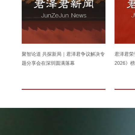
聚智论道 共探新局｜君泽君争议解决专
君泽君荣
题分享会在深圳圆满落幕
2026》