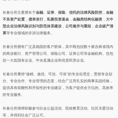
长春分所主要擅长于
金融
、
证券
、
保险
、
信托的法律风险防控
，
金融
不良资产处置
，
债券发行
，
私募投资基金
，
金融类结构化融资
，
大中
型企业法律风险识别与防范体系建设
，
公司兼并与重组
，
企业破产清
算
等专业领域的非诉法律服务。
长春分所拥有广泛及稳固的客户群体，其中既包括数十家吉林省境内
的商业银行、资产管理公司、保险公司、证券公司等金融机构、也包
括一大批国有企业、中央直属企业和优质民营企业。
长春分所秉持“做精、做优、可信、可依”的专业化理念，贯彻专业划
分、专业合作、专业管理的态度，结合广泛而扎实的商事实战经验，
提供具有前瞻性和开拓性的专业建议，为客户提供全方位的、高效率
的专业服务。
长春分所律师积极参与社会公益活动、院校教育活动、社区关爱活动
等，并得到社会广泛认可。