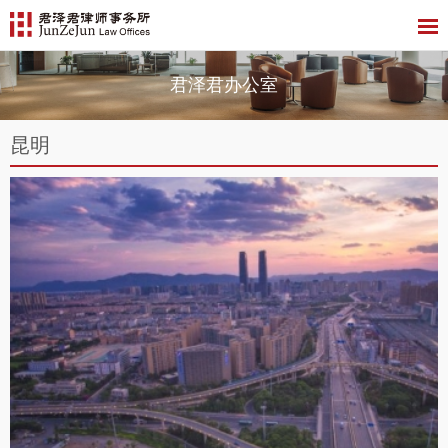
君泽君办公室
昆明