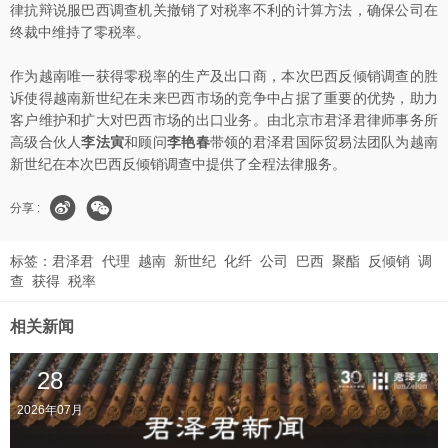
律抗辩说服巴西调查机关撤销了对税率不利的计算方法，确保公司在
终裁中维持了零税率。
作为越南唯一获得零税率的生产及出口商，本次巴西反倾销调查的胜
诉使得越南新世纪在未来巴西市场的竞争中占据了重要的优势，助力
客户维护和扩大对巴西市场的出口业务。由北京市君泽君律师事务所
高级合伙人
李法寅
和顾问
李艳春
带领的君泽君国际贸易法团队为越南
新世纪在本次巴西反倾销调查中提供了全程法律服务。
分享 :
标签：
君泽君
代理
越南
新世纪
化纤
公司
巴西
聚酯
反倾销
调
查
获得
税率
相关新闻
28
2026年07月