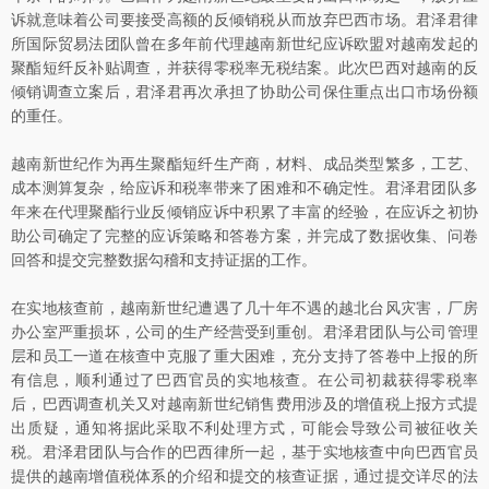
诉就意味着公司要接受高额的反倾销税从而放弃巴西市场。君泽君律
所国际贸易法团队曾在多年前代理越南新世纪应诉欧盟对越南发起的
聚酯短纤反补贴调查，并获得零税率无税结案。此次巴西对越南的反
倾销调查立案后，君泽君再次承担了协助公司保住重点出口市场份额
的重任。
越南新世纪作为再生聚酯短纤生产商，材料、成品类型繁多，工艺、
成本测算复杂，给应诉和税率带来了困难和不确定性。君泽君团队多
年来在代理聚酯行业反倾销应诉中积累了丰富的经验，在应诉之初协
助公司确定了完整的应诉策略和答卷方案，并完成了数据收集、问卷
回答和提交完整数据勾稽和支持证据的工作。
在实地核查前，越南新世纪遭遇了几十年不遇的越北台风灾害，厂房
办公室严重损坏，公司的生产经营受到重创。君泽君团队与公司管理
层和员工一道在核查中克服了重大困难，充分支持了答卷中上报的所
有信息，顺利通过了巴西官员的实地核查。在公司初裁获得零税率
后，巴西调查机关又对越南新世纪销售费用涉及的增值税上报方式提
出质疑，通知将据此采取不利处理方式，可能会导致公司被征收关
税。君泽君团队与合作的巴西律所一起，基于实地核查中向巴西官员
提供的越南增值税体系的介绍和提交的核查证据，通过提交详尽的法