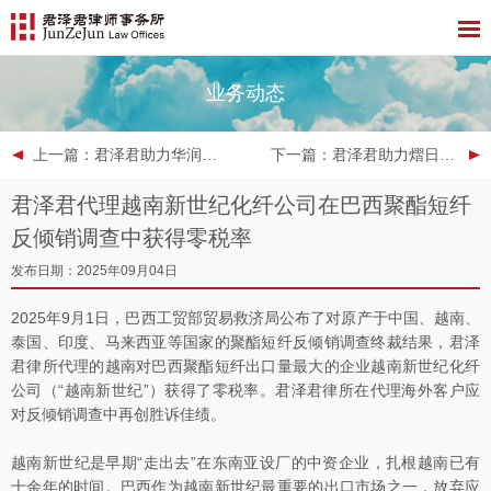
业务动态
上一篇
：君泽君助力华润信托落地全国首单企业交易结算领域数据资产服务信托业务
下一篇
：君泽君助力熠日科技成功完成对意大利Clay Paky S.r.l.的跨境并购交割
君泽君代理越南新世纪化纤公司在巴西聚酯短纤
反倾销调查中获得零税率
发布日期：2025年09月04日
2025年9月1日，巴西工贸部贸易救济局公布了对原产于中国、越南、
泰国、印度、马来西亚等国家的聚酯短纤反倾销调查终裁结果，君泽
君律所代理的越南对巴西聚酯短纤出口量最大的企业越南新世纪化纤
公司（“越南新世纪”）获得了零税率。君泽君律所在代理海外客户应
对反倾销调查中再创胜诉佳绩。
越南新世纪是早期“走出去”在东南亚设厂的中资企业，扎根越南已有
十余年的时间。巴西作为越南新世纪最重要的出口市场之一，放弃应