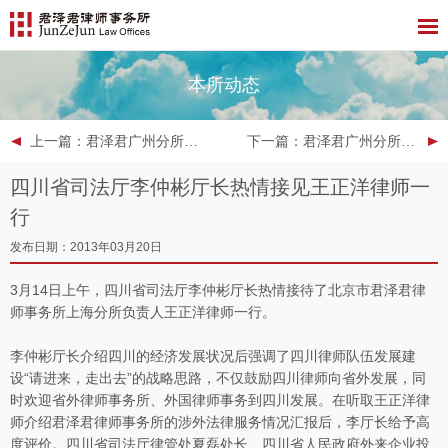
本所动态
上一篇
：君泽君广州分所行政团队共度2013年秘书节
下一篇
：君泽君广州分所参与设立中国首家乡村妇女发展民间公益基金会
四川省司法厅李仲彬厅长热情接见王正洋律师一
行
发布日期：2013年03月20日
3月14日上午，四川省司法厅李仲彬厅长热情接待了北京市君泽君律
师事务所上海分所负责人王正洋律师一行。
李仲彬厅长介绍四川的经济发展状况后强调了四川律师队伍发展建
设“请进来，走出去”的战略思路，不仅鼓励四川律师向省外发展，同
时欢迎省外律师事务所、外国律师事务到四川发展。在听取王正洋律
师介绍君泽君律师事务所的涉外法律服务情况汇报后，李厅长给予高
度评价。四川省司法厅律管处夏磊处长、四川省人民政府外来企业投