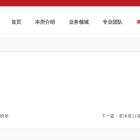
首页
本所介绍
业务领域
专业团队
本所动态
News and Events
英榜单
下一篇
：君泽君11项业