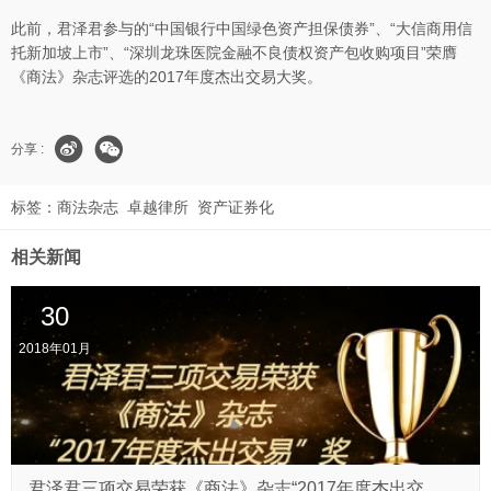
此前，君泽君参与的“中国银行中国绿色资产担保债券”、“大信商用信
托新加坡上市”、“深圳龙珠医院金融不良债权资产包收购项目”荣膺
《商法》杂志评选的2017年度杰出交易大奖。
分享 :
标签：
商法杂志
卓越律所
资产证券化
相关新闻
30
2018年01月
君泽君三项交易荣获《商法》杂志“2017年度杰出交