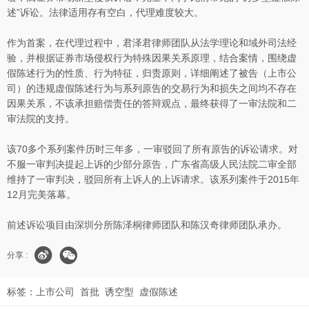
述”诉讼。法律适用存有空白，代理难度较大。
作为首案，在代理过程中，君泽君律师团队从法学理论和域外司法经
验，并根据证券市场侵权行为特殊因果关系原理，结合案情，围绕虚
假陈述行为的性质、行为特征，归责原则，详细阐述了被告（上市公
司）的违规虚假陈述行为与系列原告的交易行为和损失之间均不存在
因果关系，不该承担赔偿责任的答辩观点，最终获得了一审法院和二
审法院的支持。
该70多个系列案件历时三年多，一审驳回了所有原告的诉讼请求。对
不服一审判决提起上诉的少部分原告，广东省高级人民法院二审全部
维持了一审判决，驳回所有上诉人的上诉请求。该系列案件于2015年
12月完美落幕。
前述诉讼项目由深圳分所陈泽桐律师团队和陈汉奇律师团队承办。
分享 :
标签：
上市公司
首批
诱空型
虚假陈述