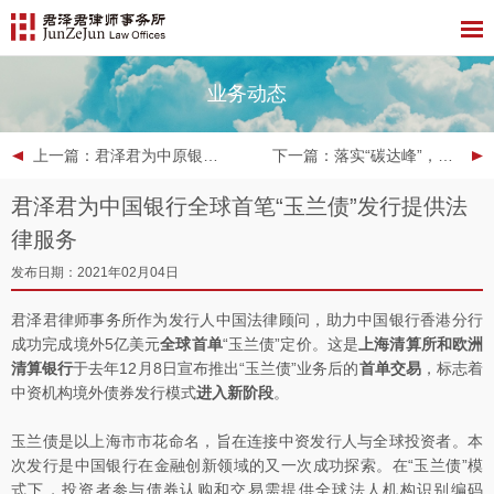
业务动态
上一篇
：君泽君为中原银行2021年第一期金融债券发行提供法律服务
下一篇
：落实“碳达峰”，助力“碳中和” | 君泽君为中国银行全球首笔金融机构公募转型债券提供服务
君泽君为中国银行全球首笔“玉兰债”发行提供法
律服务
发布日期：2021年02月04日
君泽君律师事务所作为发行人中国法律顾问，助力中国银行香港分行
成功完成境外5亿美元
全球首单
“玉兰债”定价。这是
上海清算所和欧洲
清算银行
于去年12月8日宣布推出“玉兰债”业务后的
首单交易
，标志着
中资机构境外债券发行模式
进入新阶段
。
玉兰债是以上海市市花命名，旨在连接中资发行人与全球投资者。本
次发行是中国银行在金融创新领域的又一次成功探索。在“玉兰债”模
式下，投资者参与债券认购和交易需提供全球法人机构识别编码