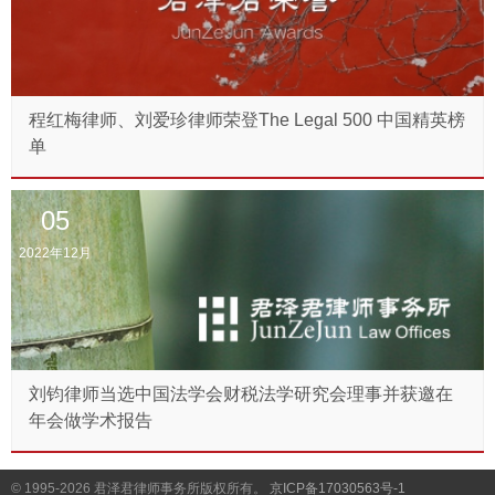
程红梅律师、刘爱珍律师荣登The Legal 500 中国精英榜
单
05
2022年12月
刘钧律师当选中国法学会财税法学研究会理事并获邀在
年会做学术报告
© 1995-2026
君泽君律师事务所版权所有。
京ICP备17030563号-1