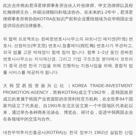
此次合作将由君泽君律师事务所合伙人叶俭律师、申文浩律师以及程
红梅律师主办，外籍法律顾问朴哉泳协办。在未来的1-2年中，君泽君
律师事务所将协助KOTRA在知识产权和企业重组领域为在华韩国企业
提供综合的法律服务。
위 협력 프로젝트는 쥔쩌쥔변호사사무소의 파트너인 예지엔(叶俭) 변
호사, 션원하오(申文浩) 변호사,청홍메이(程红梅) 변호사가 주관하고,
외국 법률 고문 박재영이 함께 참여 합니다. 향후 1~2년 동안 쥔쩌쥔
변호사사무소는 지식재산권, 그리고 기업 구조조정 분야에서 코트라
가 중국 관련 한국 기업을 위해 진행하는 지원사업을 위해, 종합적 법
률 서비스를 제공하게 됩니다.
大韩贸易投资振兴公社（KOREA TRADE-INVESTMENT
PROMOTION AGENCY，简称KOTRA)成立于1962年，是韩国政府
成立的隶属于韩国产业资源部的非营利性官方机构，在全世界84个国
家均设立了代表处。自1991年在北京设立第一个中国地区代表处以
来，通过举办各种商务洽谈会、博览会、研讨会，促进中韩两国企业
在各领域中的交流与合作。
대한무역투자진흥공사(KOTRA)는 한국 정부가 1962년 설립한 산업