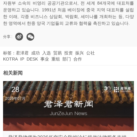
자원부 소속의 비영리 공공기관으로서, 전 세계 84개국에 대표처를
운영하고 있습니다. 1991년 처음 베이징에 중국 지역 대표처를 설립
한 이래, 각종 비즈니스 상담회, 박람회, 세미나를 개최하는 등, 다양
한 영역에서 한중 양국 기업들의 교류와 협력을 촉진하고 있습니다.
分享 :
标签：
君泽君
成功
入选
贸易
投资
振兴
公社
KOTRA
IP
DESK
事业
重组
部门
合作
相关新闻
28
2026年07月