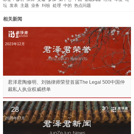
坛
发表
主题
业务
纠纷
处理
中的
热点问题
相关新闻
01
2023年12月
君泽君陶修明、刘驰律师荣登首届The Legal 500中国仲
裁私人执业权威榜单
28
2026年07月