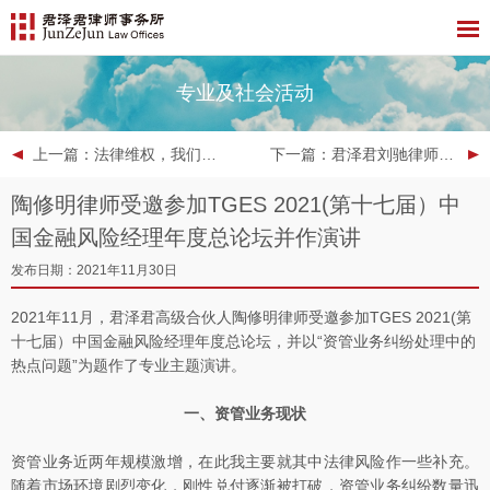
专业及社会活动
上一篇
：法律维权，我们在您身边 ——北京市君泽君（石家庄）律师事务所“宪法日”普法宣传活动
下一篇
：君泽君刘驰律师在“奥运会法律事务回顾与展望”学术研讨会发言:《冬奥会中国体育话语权提升策略研究》
陶修明律师受邀参加TGES 2021(第十七届）中
国金融风险经理年度总论坛并作演讲
发布日期：2021年11月30日
2021年11月，君泽君高级合伙人陶修明律师受邀参加TGES 2021(第
十七届）中国金融风险经理年度总论坛，并以“资管业务纠纷处理中的
热点问题”为题作了专业主题演讲。
一、资管业务现状
资管业务近两年规模激增，在此我主要就其中法律风险作一些补充。
随着市场环境剧烈变化，刚性兑付逐渐被打破，资管业务纠纷数量迅