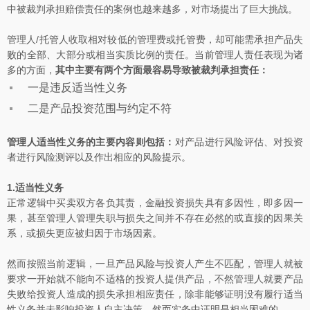
中被裁判承担赔偿责任的案例也越来越多，对市场提出了巨大挑战。
管理人/托管人收取相对较低的管理费或托管费，却可能需承担产品失
败的全部、大部分或相当实质比例的责任。当前管理人责任表现为诸
多的方面，
其中主要有两个方面最容易导致被裁判承担责任：
一是违反适当性义务
二是产品投资范围与约定不符
管理人适当性义务的主要内容则包括：
对产品进行风险评估、对投资
者进行风险测评以及作出相应的风险提示。
1.适当性义务
正常逻辑中买卖双方各负其责，金融投资损失具有多因性，即多因一
果，甚至管理人管理失职与损失之间并不存在必然的或直接的因果关
系，或损失更应被归因于市场因素。
然而按照当前逻辑，一旦产品风险与投资人产生不匹配，管理人就被
要求一开始就不能向不适格的投资人提供产品，不然管理人就要产品
失败给投资人造成的损失承担相应责任，除非能够证明没有履行适当
性义务并未影响投资人自主决策，然而实务中证明是相当困难的。