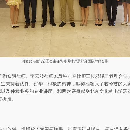
四位实习生与管委会主任陶修明律师及部分团队律师合影
了陶修明律师、李云波律师以及钟向春律师三位君泽君管理合伙
学生秉持着认真、好学、积极的精神，默契地融入了君泽君的大
PO以及仲裁业务的专业讲座，和两次亲身感受北京文化的出游活
打折扣。
四位小伙伴，慢慢放下青涩与腼腆，试着走进君泽君，与君泽君各