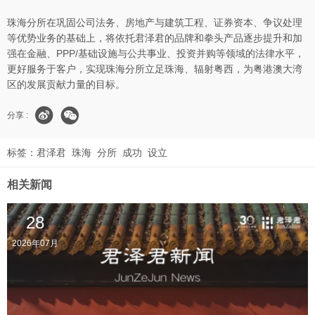
珠海分所在巩固公司法务、房地产与建筑工程、证券资本、争议处理
等优势业务的基础上，将依托君泽君的品牌和拳头产品逐步提升和加
强在金融、PPP/基础设施与公共事业、投资并购等领域的法律水平，
更好服务于客户，实现珠海分所立足珠海、辐射粤西，为粤港澳大湾
区的发展贡献力量的目标。
分享 :
标签：
君泽君
珠海
分所
成功
设立
相关新闻
28
2026年07月