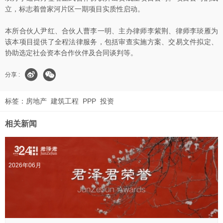
立，标志着曾家河片区一期项目实质性启动。
本所合伙人尹红、合伙人曹李一明、主办律师李紫荆、律师李琰雁为
该本项目提供了全程法律服务，包括审查实施方案、交易文件拟定、
协助选定社会资本合作伙伴及合同谈判等。
分享 :
标签：
房地产
建筑工程
PPP
投资
相关新闻
24
2026年06月