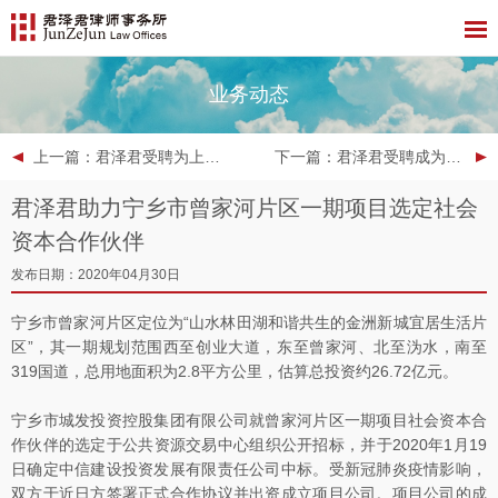
业务动态
上一篇
：君泽君受聘为上海票据交易所提供法律服务
下一篇
：君泽君受聘成为北京市投资促进服务中心受理北京市外商投资企业投诉工作专项法律顾问
君泽君助力宁乡市曾家河片区一期项目选定社会
资本合作伙伴
发布日期：2020年04月30日
宁乡市曾家河片区定位为“山水林田湖和谐共生的金洲新城宜居生活片
区”，其一期规划范围西至创业大道，东至曾家河、北至沩水，南至
319国道，总用地面积为2.8平方公里，估算总投资约26.72亿元。
宁乡市城发投资控股集团有限公司就曾家河片区一期项目社会资本合
作伙伴的选定于公共资源交易中心组织公开招标，并于2020年1月19
日确定中信建设投资发展有限责任公司中标。受新冠肺炎疫情影响，
双方于近日方签署正式合作协议并出资成立项目公司。项目公司的成