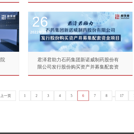
26
2022年10月
法院
君泽君助力石药集团新诺威制药股份有
限公司发行股份购买资产并募集配套资
金...
上一页
1
2
3
4
5
6
7
8
...
17