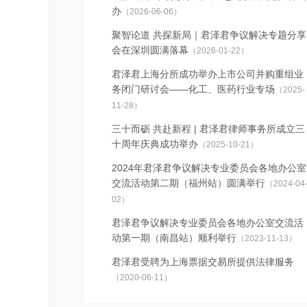
办
（2026-06-06）
聚智论道 共探新局｜君泽君争议解决专题分享
会在深圳圆满落幕
（2026-01-22）
君泽君上海分所成功举办上市公司并购重组业
务闭门研讨会——化工、医药行业专场
（2025-
11-28）
三十而砺 共赴新程 | 君泽君律师事务所成立三
十周年庆典成功举办
（2025-10-21）
2024年君泽君争议解决专业委员会各地办公室
交流活动第二期（福州站）圆满举行
（2024-04
02）
君泽君争议解决专业委员会各地办公室交流活
动第一期（南昌站）顺利举行
（2023-11-13）
君泽君受聘为上海票据交易所提供法律服务
（2020-06-11）