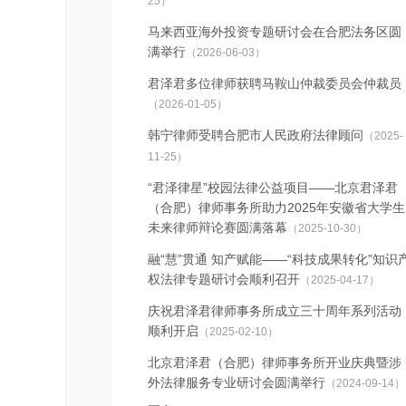
25）
马来西亚海外投资专题研讨会在合肥法务区圆
满举行
（2026-06-03）
君泽君多位律师获聘马鞍山仲裁委员会仲裁员
（2026-01-05）
韩宁律师受聘合肥市人民政府法律顾问
（2025-
11-25）
“君泽律星”校园法律公益项目——北京君泽君
（合肥）律师事务所助力2025年安徽省大学生
未来律师辩论赛圆满落幕
（2025-10-30）
融“慧”贯通 知产赋能——“科技成果转化”知识
权法律专题研讨会顺利召开
（2025-04-17）
庆祝君泽君律师事务所成立三十周年系列活动
顺利开启
（2025-02-10）
北京君泽君（合肥）律师事务所开业庆典暨涉
外法律服务专业研讨会圆满举行
（2024-09-14）