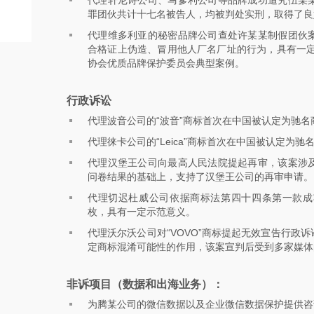
代理轩尼诗公司、马爹利公司等品牌成功追究伍某
罪团伙共计十七名被告人，均被判处实刑，取得了良
代理维多利亚的秘密品牌公司查处许某某制假团伙
合格证上伪造、冒用他人厂名厂址的行为，具有一定
协会优质品牌保护委员会典型案例。
行政诉讼
代理波音公司的“波音”商标首次在中国被认定为驰名
代理徕卡公司的“Leica”商标首次在中国被认定为
代理汉堡王公司向最高人民法院提起再审，该案涉
问卷结果的基础上，支持了汉堡王公司的再审申请。
代理切迟杜威公司依据商标法第四十四条第一款成
枚，具有一定示范意义。
代理沃尔沃公司对“VOVO”商标提起无效宣告行政
定商标混淆可能性的作用，该案宣判后受到多家媒体
非诉项目（数据和出海业务）：
为腾某公司的微信数据以及企业微信数据保护提供咨