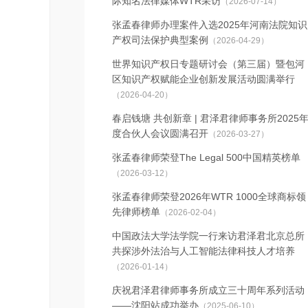
际知名法律媒体WTR采访
（2026-07-14）
张孟春律师办理案件入选2025年河南法院知识
产权司法保护典型案例
（2026-04-29）
世界知识产权日专题研讨会（第三届）暨包河
区知识产权赋能企业创新发展活动圆满举行
（2026-04-20）
春启钱塘 共创新章 | 君泽君律师事务所2025
度合伙人会议圆满召开
（2026-03-27）
张孟春律师荣登The Legal 500中国精英榜单
（2026-03-12）
张孟春律师荣登2026年WTR 1000全球商标领
先律师榜单
（2026-02-04）
中国政法大学法学院一行来访君泽君北京总所
共探涉外法治与人工智能法律科技人才培养
（2026-01-14）
庆祝君泽君律师事务所成立三十周年系列活动
——沈阳站成功举办
（2025-06-10）