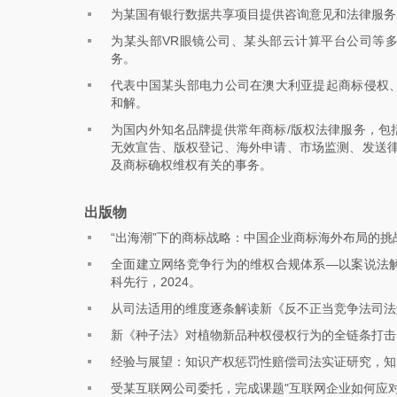
为某国有银行数据共享项目提供咨询意见和法律服务
为某头部VR眼镜公司、某头部云计算平台公司等
务。
代表中国某头部电力公司在澳大利亚提起商标侵权
和解。
为国内外知名品牌提供常年商标/版权法律服务，包
无效宣告、版权登记、海外申请、市场监测、发送律
及商标确权维权有关的事务。
出版物
“出海潮”下的商标战略：中国企业商标海外布局的挑
全面建立网络竞争行为的维权合规体系—以案说法
科先行，2024。
从司法适用的维度逐条解读新《反不正当竞争法司法解
新《种子法》对植物新品种权侵权行为的全链条打击，
经验与展望：知识产权惩罚性赔偿司法实证研究，知产
受某互联网公司委托，完成课题"互联网企业如何应对在