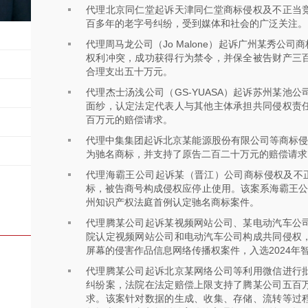
代理北京同仁堂起诉天津同仁堂商标侵权及不正当
百多年的老字号纠纷，受到媒体和社会的广泛关注。
代理周马龙公司（Jo Malone）起诉广州某秀公
权利冲突，成功获得行为禁令，并保全被告财产三
合理支出五十万元。
代理杰士汤浅公司（GS-YUASA）起诉苏州某池
面纱，认定法定代表人与其他主体承担共同侵权责
百万元的赔偿请求。
代理中集集团起诉北京某能源股份有限公司等商标侵
为驰名商标，并支持了原告二百二十万元的赔偿请求
代理海霸王公司起诉某（晋江）公司商标侵权及不正
标，被告商号构成侵权应停止使用。该案系海霸王公
州知识产权法庭首例认定驰名商标案件。
代理腾某公司起诉某视频网站公司、某电动汽车公
院认定视频网站公司和电动汽车公司构成共同侵权
屏幕的侵害作品信息网络传播权案件，入选2024年
代理腾某公司起诉北京某网络公司等利用微信进行
纠纷案，法院在法定赔偿上限支持了腾某公司五百
求。该案针对数据的生成、收集、存储、流转等过