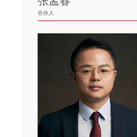
张孟春
合伙人