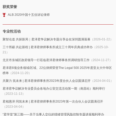
获奖荣誉
ALB 2020中国十五佳诉讼律师
专业性活动
聚智论道 共探新局｜君泽君争议解决专题分享会在深圳圆满落幕
（2026-01-22）
三十而砺 共赴新程 | 君泽君律师事务所成立三十周年庆典成功举办
（2025-10-
21）
北京市东城区政府领导一行莅临君泽君律师事务所调研指导工作
（2024-11-27）
君泽君8项业务领域/区域、22位律师荣登The Legal 500 2025年度亚太大中华区
榜单
（2024-11-20）
共聚力 筑未来 | 君泽君律师事务所2023年度合伙人会议圆满召开
（2024-04-01）
君泽君争议解决专业委员会各地办公室交流活动第一期（南昌站）顺利举行
（2023-11-13）
君相惠泽 同筑未来 | 君泽君律师事务所2023年第一次合伙人会议圆满召开
（2023-04-04）
“君学堂”第三期——关于当事人交往的情绪管理风险控制专题讲座顺利举办