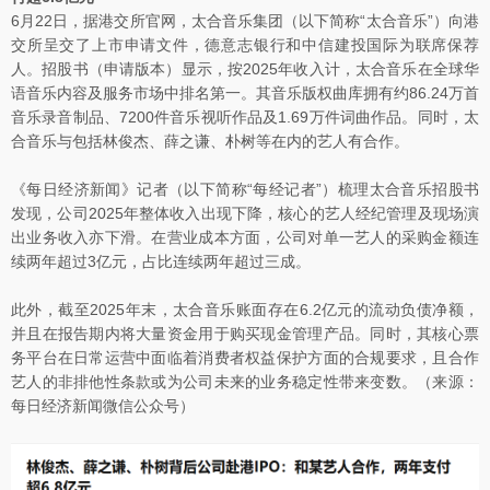
6月22日，据港交所官网，太合音乐集团（以下简称“太合音乐”）向港
交所呈交了上市申请文件，德意志银行和中信建投国际为联席保荐
人。招股书（申请版本）显示，按2025年收入计，太合音乐在全球华
语音乐内容及服务市场中排名第一。其音乐版权曲库拥有约86.24万首
音乐录音制品、7200件音乐视听作品及1.69万件词曲作品。同时，太
合音乐与包括林俊杰、薛之谦、朴树等在内的艺人有合作。
《每日经济新闻》记者（以下简称“每经记者”）梳理太合音乐招股书
发现，公司2025年整体收入出现下降，核心的艺人经纪管理及现场演
出业务收入亦下滑。在营业成本方面，公司对单一艺人的采购金额连
续两年超过3亿元，占比连续两年超过三成。
此外，截至2025年末，太合音乐账面存在6.2亿元的流动负债净额，
并且在报告期内将大量资金用于购买现金管理产品。同时，其核心票
务平台在日常运营中面临着消费者权益保护方面的合规要求，且合作
艺人的非排他性条款或为公司未来的业务稳定性带来变数。（来源：
每日经济新闻微信公众号）