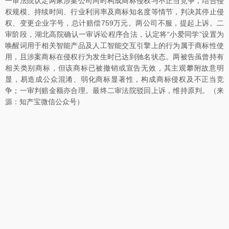
一审法院认定两家涉案公司同时构成商标侵权与不正当竞争，结合侵
权规模、持续时间、行业利润率及商标知名度等情节，判决其停止侵
权、变更企业字号，总计赔偿759万元。两公司不服，提起上诉。二
审阶段，湖北高院确认一审诉讼程序合法，认定将“小爱同学”设置为
唤醒词用于相关智能产品及人工智能交互引擎上的行为属于商标性使
用，且涉案商标在侵权行为发生时已达到驰名状态。两被告虽曾持有
相关类别商标，但该商标已被撤销或宣告无效，其主观攀附故意明
显，易造成公众混淆、弱化商标显著性，构成商标侵权及不正当竞
争；一审判赔金额亦合理。最终二审法院驳回上诉，维持原判。（来
源：知产宝微信公众号）