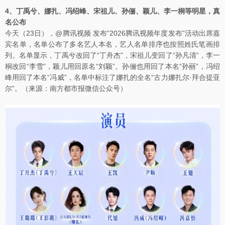
4、丁禹兮、娜扎、冯绍峰、宋祖儿、孙俪、颖儿、李一桐等明星，真
名公布
今天（23日），@腾讯视频 发布“2026腾讯视频年度发布”活动出席嘉
宾名单，名单公布了多名艺人本名，艺人名单排序也按照姓氏笔画排
列。名单显示，丁禹兮改回了“丁舟杰”，宋祖儿变回了“孙凡清”，李一
桐改回“李雪”，颖儿用回原名“刘颖”。孙俪也用回了本名“孙丽”，冯绍
峰用回了本名“冯威”，名单中标注了娜扎的全名“古力娜扎尔·拜合提亚
尔”。（来源：南方都市报微信公众号）