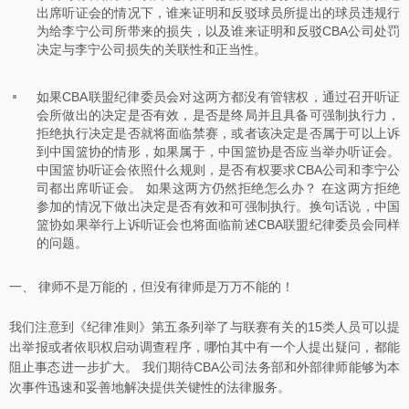
出席听证会的情况下，谁来证明和反驳球员所提出的球员违规行
为给李宁公司所带来的损失，以及谁来证明和反驳CBA公司处罚
决定与李宁公司损失的关联性和正当性。
如果CBA联盟纪律委员会对这两方都没有管辖权，通过召开听证
会所做出的决定是否有效，是否是终局并且具备可强制执行力，
拒绝执行决定是否就将面临禁赛，或者该决定是否属于可以上诉
到中国篮协的情形，如果属于，中国篮协是否应当举办听证会。
中国篮协听证会依照什么规则，是否有权要求CBA公司和李宁公
司都出席听证会。 如果这两方仍然拒绝怎么办？ 在这两方拒绝
参加的情况下做出决定是否有效和可强制执行。换句话说，中国
篮协如果举行上诉听证会也将面临前述CBA联盟纪律委员会同样
的问题。
一、 律师不是万能的，但没有律师是万万不能的！
我们注意到《纪律准则》第五条列举了与联赛有关的15类人员可以提
出举报或者依职权启动调查程序，哪怕其中有一个人提出疑问，都能
阻止事态进一步扩大。 我们期待CBA公司法务部和外部律师能够为本
次事件迅速和妥善地解决提供关键性的法律服务。