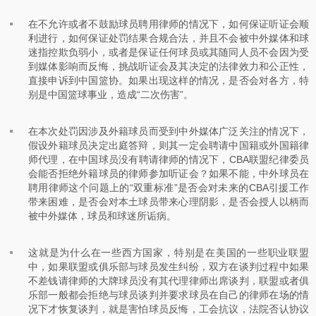
在不允许或者不鼓励球员聘用律师的情况下，如何保证听证会顺
利进行，如何保证处罚结果合规合法，并且不会被中外媒体和球
迷指控欺负弱小，或者是保证任何球员或其随同人员不会因为受
到媒体影响而反悔，挑战听证会及其决定的法律效力和公正性，
直接申诉到中国篮协。如果出现这样的情况，是否会对各方，特
别是中国篮球事业，造成“二次伤害”。
在本次处罚因涉及外籍球员而受到中外媒体广泛关注的情况下，
假设外籍球员决定出庭答辩，则其一定会聘请中国籍或外国籍律
师代理，在中国球员没有聘请律师的情况下，CBA联盟纪律委员
会能否拒绝外籍球员的律师参加听证会？如果不能，中外球员在
聘用律师这个问题上的“双重标准”是否会对未来的CBA引援工作
带来困难，是否会对本土球员带来心理阴影，是否会授人以柄而
被中外媒体，球员和球迷所诟病。
这就是为什么在一些西方国家，特别是在美国的一些职业联盟
中，如果联盟或俱乐部与球员发生纠纷，双方在谈判过程中如果
不差钱请律师的大牌球员没有其代理律师出席谈判，联盟或者俱
乐部一般都会拒绝与球员谈判并要求球员在自己的律师在场的情
况下才恢复谈判，就是害怕球员反悔，工会抗议，法院否认协议