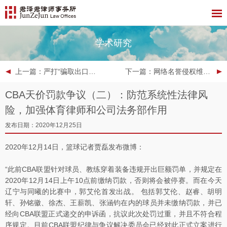
学术研究
上一篇
：严打“骗取出口退税”专项行动中的企业合规建议——基于裁判文书大数据的分析和思考
下一篇
：网络名誉侵权维权实务
CBA天价罚款争议（二）：防范系统性法律风
险，加强体育律师和公司法务部作用
发布日期：2020年12月25日
2020年12月14日，篮球记者贾磊发布微博：
“此前CBA联盟针对球员、教练穿着装备违规开出巨额罚单，并规定在
2020年12月14日上午10点前缴纳罚款，否则将会被停赛。而在今天
辽宁与同曦的比赛中，郭艾伦首发出战。 包括郭艾伦、赵睿、胡明
轩、孙铭徽、徐杰、王薪凯、张涵钧在内的球员并未缴纳罚款，并已
经向CBA联盟正式递交的申诉函，抗议此次处罚过重，并且不符合程
序规定。目前CBA联盟纪律与争议解决委员会已经对此正式立案进行