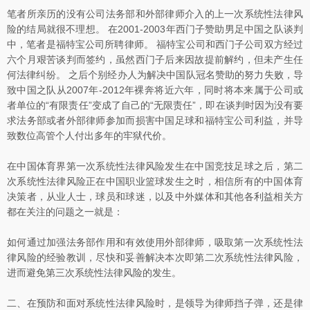
笔者所亲历的没有公司法务部和外部律师介入的上一次系统性法律风
险的结局就很不理想。 在2001-2003年西门子赞助男足中国之队谈判
中，笔者是福特宝公司所聘律师。 福特宝公司和西门子公司双方经过
六个月艰苦谈判而签约，虽然西门子后来因故提前解约，但未产生任
何法律纠纷。 之后个别经办人为解决中国队冠名赞助的努力失败，导
致中国之队从2007年-2012年裸奔将近六年，同时将本来属于公司或
者单位的“有限责任”变成了自己的“无限责任”，即在谈判时因为没有要
求法务部或者外部律师参加而损害中国足球和福特宝公司利益，并导
致数位高管个人付出多年的牢狱代价。
在中国体育界第一次系统性法律风险发生在中国竞技足球之后，第二
次系统性法律风险正在中国职业篮球发生之时，相信所有的中国体育
决策者，从业人士，球员和球迷，以及中外媒体和其他各利益相关方
都在关注的问题之一就是：
如何通过加强法务部作用和有效使用外部律师，吸取第一次系统性法
律风险的经验教训，尽快和妥善解决本次即第二次系统性法律风险，
进而避免第三次系统性法律风险的发生。
二、在预防和面对系统性法律风险时，是领导为律师挡子弹，还是律