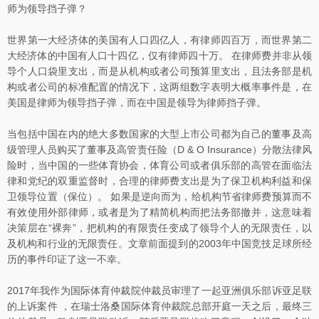
师为领导挡子弹？
世界第一大经济体的美国有人口四亿人，有律师四百万，而世界第二
大经济体的中国有人口十四亿，仅有律师四十万。 在律师费并非从领
导个人口袋里支出，而是从机构或者公司预算里支出，且法务部是机
构或者公司的标准配置的情况下，这两组数字表明大概率事件是，在
美国是律师为领导挡子弹，而在中国是领导为律师挡子弹。
当包括中国在内的绝大多数国家的大型上市公司都为自己的董事及高
级管理人员购买了董事及高管责任险（D & O Insurance）分散法律风
险时，当中国的一些体育协会，体育公司或者俱乐部的高管在面临法
律和党纪的双重监督时，合理的律师费支出是为了保卫机构利益和保
卫领导位置（保位）。 如果是逆向而为，给机构节省律师费预算而不
有效使用外部律师，或者是为了精简机构而把法务部撤并，这意味着
决策层在“裸奔”，把机构的有限责任变成了领导个人的无限责任，以
及机构和行业的无限责任。文章前面提到的2003年中国竞技足球所经
历的事件印证了这一不幸。
2017年我作为国际体育仲裁院仲裁员审理了一起亚洲俱乐部诉亚足联
的上诉案件 ，在瑞士洛桑国际体育仲裁院总部开庭一天之后，最终三