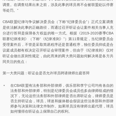
调查。在调查结果出来之前，涉及此事的球员将不会被联盟处以停赛
等处罚。”
CBA联盟纪律与争议解决委员会（下称“纪律委员会”）正式立案调查
是依法解决此事的正确路径，而通过召开听证会让案件相关当事人充
分进行答辩是保障各方权益的唯一方式。根据《2019-2020赛季CBA
联赛纪律准则》（下称“《纪律准则》”）第11章规定，当纪律委员会
受理案件后，不管是采取简易程序还是普通程序，独任委员抑或是合
议庭成员都有权决定召开听证会审理案件，但由于《纪律准则》仅对
听证会做出原则性规定，由此而来的两大类问题如何解决将是各方共
同关注的焦点：
第一大类问题：听证会是否允许球员聘请律师出庭答辩
在CBA联盟有法务部和外部律师，俱乐部和李宁公司均有各自的
法务部和外部律师，特别是纪律委员会成员也多由律师组成的情
况下，无论这些法务部和外部律师是否出席听证会，律师委员是
否主持听证会，球员，球迷和媒体都会假设这些法务部和外部律
师参与决策和法律文件制作。如果球员没有律师出庭代理，球员
如何懂得在听证会上保障自己的权利。