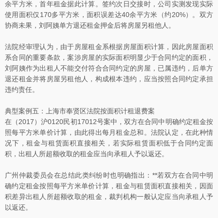
余平方米，首年租金据此计算。签约次日交接时，公司实测发现实际
使用面积仅170多平方米，面积误差达40余平方米（约20%）。双方
协商未果，刘阿姨单方退还租金押金后将房屋另租他人。
法院经审理认为，由于房屋租金系根据房屋面积计算，因此房屋面积
系合同的重要条款，案涉房屋的实际面积明显少于合同约定的面积，
刘阿姨作为出租人不能交付符合合同约定的房屋，已属违约，后单方
退还租金并将房屋另租他人，构成根本违约，应当按照合同约定承担
违约责任。
典型案例五：上海市奉贤区法院按面积计租退费案
在（2017）沪0120民初17012号案中，双方在合同中明确约定租金按
照每平方米单价计算，由此得出每月租金总和。法院认定，在此种情
况下，租金与租赁面积直接相关，若实际租赁面积低于合同约定面
积，出租人所超额收取的租金应当向承租人予以返还。
广州仲裁委员会在总结此类纠纷时也明确指出：**若双方在合同中明
确约定租金按照每平方米单价计算，租金与租赁面积直接相关，因面
积差异出租人所超额收取的租金，裁判机构一般认定应当向承租人予
以返还。