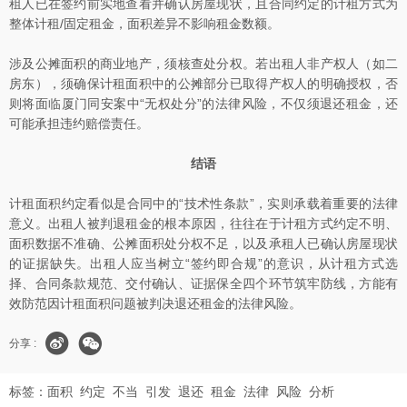
租人已在签约前实地查看并确认房屋现状，且合同约定的计租方式为
整体计租/固定租金，面积差异不影响租金数额。
涉及公摊面积的商业地产，须核查处分权。若出租人非产权人（如二
房东），须确保计租面积中的公摊部分已取得产权人的明确授权，否
则将面临厦门同安案中“无权处分”的法律风险，不仅须退还租金，还
可能承担违约赔偿责任。
结语
计租面积约定看似是合同中的“技术性条款”，实则承载着重要的法律
意义。出租人被判退租金的根本原因，往往在于计租方式约定不明、
面积数据不准确、公摊面积处分权不足，以及承租人已确认房屋现状
的证据缺失。出租人应当树立“签约即合规”的意识，从计租方式选
择、合同条款规范、交付确认、证据保全四个环节筑牢防线，方能有
效防范因计租面积问题被判决退还租金的法律风险。
分享 :
标签：
面积
约定
不当
引发
退还
租金
法律
风险
分析