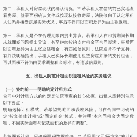
第二，承租人对房屋现状的确认情况。** 若承租人在签约前已实地查
看房屋、签署面积确认文件或按现状接收房屋，法院倾向于认定承租
人知悉并接受房屋实际状况，事后不得再以面积差异为由主张退租。
第三，承租人是否在合理期限内提出异议。若承租人在租赁期间长期
未就面积问题提出异议，甚至继续按约支付租金至合同期满，事后再
以面积差异为由主张返还租金，有违诚信原则，法院通常不予支持。
有判决明确指出，承租人已实际长期使用租赁房屋并按约支付租金，
再以面积不符为由要求调整租金标准，有违诚信原则。
五、出租人防范计租面积退租风险的实务建议
（一）签约前——明确约定计租方式
合同中对计租方式的约定是法院审查的核心依据。出租人应特别注意
以下要点：
明确选择计租模式。若希望规避面积误差风险，可在合同中明确约
定“按套整体计租”或“固定租金”模式，并注明“本合同租金为固定数
额，不因实际面积与记载面积的差异而调整”。
若按面积计租，应确保面积数据准确。** 若采用“X元/平方米”的计租