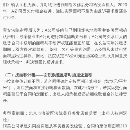
明》确认面积无误，并对物业进行隔断装修后分租给次承租人。2023
年，A公司因欠付租金被诉，遂以实际面积不足为由反诉要求退还多
付租金。
宝安法院审理后认为：A公司签约前已到现场实地察看并签署面积确
认声明；涉案物业由A公司进行加装隔断并分租；A公司与次承租人的
租赁合同中载明的面积与不动产权证能相互印证；在长达两年的租赁
期间，双方多次就降租、免租、欠租等事宜沟通，A公司从未对租赁
面积提出过异议。据此，法院认定**A公司知悉涉案物业现状并同意按
现状承租**，判决驳回其反诉请求。
（二）按面积计租——面积误差显著时须退还差额
与按套整体计租不同，若合同明确约定按面积计算租金（如“X元/平方
米”），则租赁面积直接影响租金数额。在此种情形下，若实际交付面
积显著低于合同约定面积，出租人须承担返还超额收取租金的法律责
任。
典型案例四：北京市海淀区法院美容美发店租赁案（出租人被判退
还）
阿美公司承租刘阿姨房屋从事美容美发经营，合同约定使用面积210