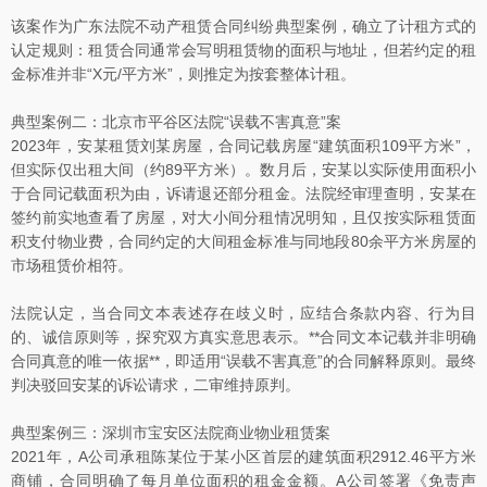
该案作为广东法院不动产租赁合同纠纷典型案例，确立了计租方式的
认定规则：租赁合同通常会写明租赁物的面积与地址，但若约定的租
金标准并非“X元/平方米”，则推定为按套整体计租。
典型案例二：北京市平谷区法院“误载不害真意”案
2023年，安某租赁刘某房屋，合同记载房屋“建筑面积109平方米”，
但实际仅出租大间（约89平方米）。数月后，安某以实际使用面积小
于合同记载面积为由，诉请退还部分租金。法院经审理查明，安某在
签约前实地查看了房屋，对大小间分租情况明知，且仅按实际租赁面
积支付物业费，合同约定的大间租金标准与同地段80余平方米房屋的
市场租赁价相符。
法院认定，当合同文本表述存在歧义时，应结合条款内容、行为目
的、诚信原则等，探究双方真实意思表示。**合同文本记载并非明确
合同真意的唯一依据**，即适用“误载不害真意”的合同解释原则。最终
判决驳回安某的诉讼请求，二审维持原判。
典型案例三：深圳市宝安区法院商业物业租赁案
2021年，A公司承租陈某位于某小区首层的建筑面积2912.46平方米
商铺，合同明确了每月单位面积的租金金额。A公司签署《免责声