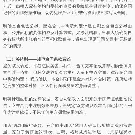
方式，出租人应在签约前委托有资质的测绘机构进行实测，确保合同
记载的面积数据准确。切勿凭房产证面积或估算面积直接写入合同。
明确是否包含公摊。应在合同中明确约定计租面积是否包含公摊面
积、公摊面积的具体构成及计算方式。如涉及转租，出租人须确保自
身有权就所主张的全部面积收取租金，避免出现厦门同安案中“无权处
分”的情形。
（二）签约时——规范合同条款表述
避免歧义表述。平谷法院案警示我们，合同文本记载并非明确合同真
意的唯一依据，但歧义表述仍会给承租人留下争议空间。建议在合同
中明确约定：“双方确认，本合同项下租金系针对本合同第一条所述特
定房屋的整体对价，不因任何面积测量差异而调整”。
明确计租面积的法律依据。若合同记载的面积来源于房产证或测绘报
告，应在合同中注明数据来源，并约定“双方确认以本合同记载的面积
作为计租依据，不以任何单方测量结果为准”。
加入“现场确认”条款。在合同中加入“承租人确认已实地查看租赁房
屋，充分了解房屋的现状、面积、格局及周边环境，同意按现状承