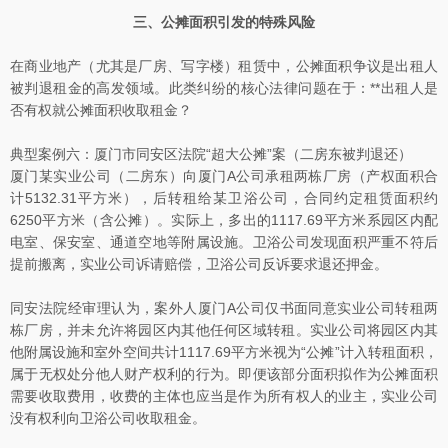
三、公摊面积引发的特殊风险
在商业地产（尤其是厂房、写字楼）租赁中，公摊面积争议是出租人
被判退租金的高发领域。此类纠纷的核心法律问题在于：**出租人是
否有权就公摊面积收取租金？
典型案例六：厦门市同安区法院“超大公摊”案（二房东被判退还）
厦门某实业公司（二房东）向厦门A公司承租两栋厂房（产权面积合
计5132.31平方米），后转租给某卫浴公司，合同约定租赁面积约
6250平方米（含公摊）。实际上，多出的1117.69平方米系园区内配
电室、保安室、通道空地等附属设施。卫浴公司发现面积严重不符后
提前搬离，实业公司诉请赔偿，卫浴公司反诉要求退还押金。
同安法院经审理认为，案外人厦门A公司仅书面同意实业公司转租两
栋厂房，并未允许将园区内其他任何区域转租。实业公司将园区内其
他附属设施和室外空间共计1117.69平方米视为“公摊”计入转租面积，
属于无权处分他人财产权利的行为。即便该部分面积拟作为公摊面积
需要收取费用，收费的主体也应当是作为所有权人的业主，实业公司
没有权利向卫浴公司收取租金。