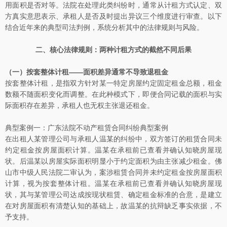
用面积是否对等。法院在处理此类纠纷时，通常从计租方式认定、双
方真实意思表示、承租人是否及时提出异议三个维度进行审查。以下
结合近年来的典型司法判例，系统分析其中的法律规则与风险。
二、核心法律规则：两种计租方式的截然不同后果
（一）按套整体计租——面积差异通常不导致退租金
按套整体计租，是指双方针对某一特定房屋约定固定租金总额，租金
数额不随面积变化而调整。在此种模式下，即便合同记载的面积与实
际面积存在差异，承租人也无权主张退还租金。
典型案例一：广东法院不动产租赁合同纠纷典型案例
在出租人某管理公司与承租人温某的纠纷中，双方签订的租赁合同未
约定租金按房屋面积计算。温某在承租前已查看并确认知晓房屋现
状。后温某以房屋实际面积明显小于约定面积为由主张减少租金。佛
山市中级人民法院二审认为，案涉租赁合同并未约定租金按房屋面积
计算，视为按套整体计租。温某在承租前已查看并确认知晓房屋现
状，其与某管理公司达成按现状租赁、确定租金标准的合意，是建立
在对房屋面积有清楚认知的基础上，故温某的抗辩缺乏事实依据，不
予支持。