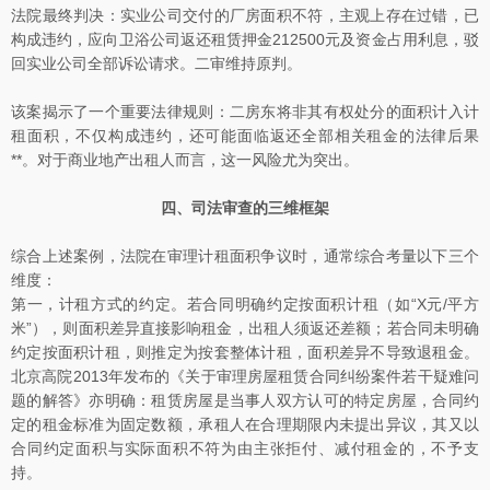
法院最终判决：实业公司交付的厂房面积不符，主观上存在过错，已
构成违约，应向卫浴公司返还租赁押金212500元及资金占用利息，驳
回实业公司全部诉讼请求。二审维持原判。
该案揭示了一个重要法律规则：二房东将非其有权处分的面积计入计
租面积，不仅构成违约，还可能面临返还全部相关租金的法律后果
**。对于商业地产出租人而言，这一风险尤为突出。
四、司法审查的三维框架
综合上述案例，法院在审理计租面积争议时，通常综合考量以下三个
维度：
第一，计租方式的约定。若合同明确约定按面积计租（如“X元/平方
米”），则面积差异直接影响租金，出租人须返还差额；若合同未明确
约定按面积计租，则推定为按套整体计租，面积差异不导致退租金。
北京高院2013年发布的《关于审理房屋租赁合同纠纷案件若干疑难问
题的解答》亦明确：租赁房屋是当事人双方认可的特定房屋，合同约
定的租金标准为固定数额，承租人在合理期限内未提出异议，其又以
合同约定面积与实际面积不符为由主张拒付、减付租金的，不予支
持。