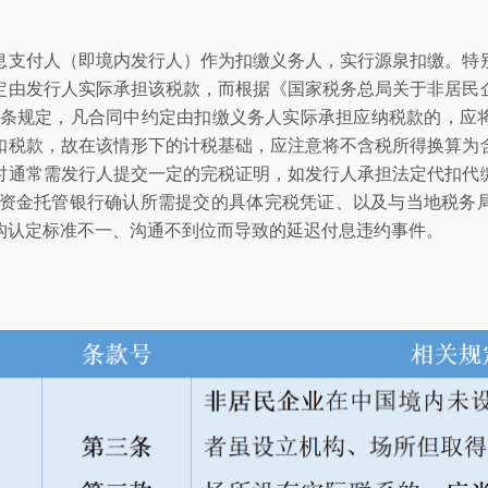
息支付人（即境内发行人）作为扣缴义务人，实行源泉扣缴。特
定由发行人实际承担该税款，而根据《国家税务总局关于非居民
第六条规定，凡合同中约定由扣缴义务人实际承担应纳税款的，
扣税款，故在该情形下的计税基础，应注意将不含税所得换算为
时通常需发行人提交一定的完税证明，如发行人承担法定代扣代
或资金托管银行确认所需提交的具体完税凭证、以及与当地税务
构认定标准不一、沟通不到位而导致的延迟付息违约事件。