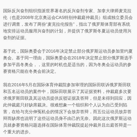
国际反兴奋剂组织指派世界著名的反兴奋剂专家、加拿大律师麦克拉
伦（也是2008年北京奥运会CAS特别仲裁庭仲裁员）组成独立委员会
进行调查，发布了两份“麦克拉伦报告”，指出了俄罗斯体育部有系统
地安排运动员服用兴奋剂的计划，并提供了俄罗斯冬夏运动员使用兴
奋剂的证据。
基于此，国际奥委会于2016年决定禁止部分俄罗斯运动员参加里约夏
奥会。基于同一理由，国际奥委会在2018年决定禁止部分俄罗斯选手
参加平昌冬奥会，，这里的时机也是适当的，因为冬奥会运动员的参
赛资格只能在冬奥会前决定。
我在2016年5月在国际体育仲裁院参加审理的国际田联诉俄罗斯田联
和五名运动员的案件中，国际田联展示了其证据资料，仲裁庭多次要
求俄罗斯田联及其运动员提供反驳证据及答辩，但是未得到回应，因
此仲裁庭只好缺席裁决。很难想象一个组织和个人认为自己受到陷
害，在给与充分伸冤机会的情况下会放弃答辩，而五位运动员放弃答
辩而缺席也说明了这些运动员身不由己的无奈。因此这次俄罗斯运动
员就参赛资格问题选择在国际体育仲裁院提起仲裁并且出庭答辩是一
个重大的进步。