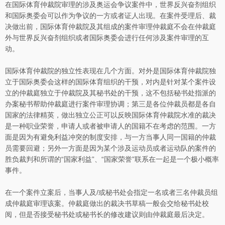
在国际体育仲裁院审理的涉及奥运会争议案件中，世界反兴奋剂组织
和国际奥委会可以作为争议的一方或者证人出现。在案件受理后、裁
决做出前，国际体育仲裁院及其组成的案件审理仲裁庭不会在仲裁庭
外与世界反兴奋剂组织或者国际奥委会进行任何涉及案件审理的互
动。
国际体育仲裁院的独立性表现在几个方面。对外是国际体育仲裁院独
立于国际奥委会这样的国际体育组织的干预，对内是针对某个案件设
立的仲裁庭独立于仲裁院及其秘书处的干预，这不包括秘书处指派的
办案秘书帮助仲裁庭进行案件审理协调；第三是各位仲裁员都是各自
国家的法律精英，做出独立公正可以反映国际体育仲裁院水准的裁决
是一种职业荣誉，申请人或者被申请人的国籍不在考虑的范围。一方
面是因为有避免利益冲突的制度安排，与一方当事人同一国籍的仲裁
员需要回避；另外一方面是因为某个涉及运动员或者运动队的案件的
胜负裁判和所谓的“国家利益”、“国家荣誉”联系在一起是一个极小概率
事件。
在一个案件立案后，当事人及/或秘书处会指定一名或者三名仲裁员组
成仲裁庭审理该案。仲裁庭做出的裁决书草稿一般会交给秘书处校
阅，但是否接受秘书处或秘书长的修改建议则由仲裁庭最后决定。