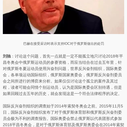
巴赫在接受采访时表示支持IOC对于俄罗斯做出的处罚
刘驰
：讨论这个问题，首先一点就是一定不能孤立地只讨论2018年平
昌冬奥会中俄罗斯运动员的参赛资格，而应当结合在过去五年里，针
对俄罗斯冬夏运动员使用兴奋剂问题，世界反兴奋剂组织，国际奥委
会，各单项运动国际组织，俄罗斯国家奥委会，俄罗斯反兴奋剂委员
会之间所进行的博弈来分析。如果仅仅讨论这个孤立的案件及其过
程，读者可能会同情个别运动员，认为是国际奥委会区别待遇，但是
如果回顾过去五年的历史，就会发现这是一个符合法律程序的决定。
国际反兴奋剂组织的调查始于2014年索契冬奥会之前。2015年11月5
日，国际反兴奋剂组织发布了对于俄罗斯体育部和俄罗斯反兴奋剂委
员会极为不利的调查报告。国际奥委会禁止俄罗斯以代表团形式参加
2018平昌冬奥会，是对于俄罗斯体育部及俄罗斯奥委会在2014年索契