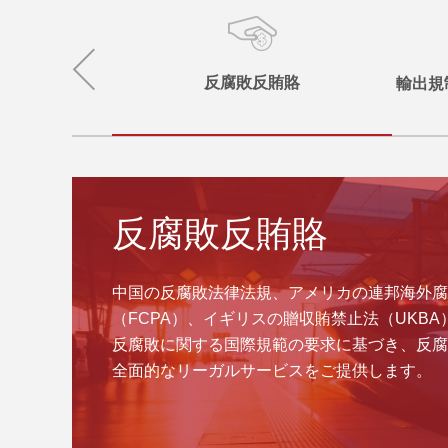
反腐敗反賄賂
輸出規
反腐敗反賄賂
中国の反腐敗法律法規、アメリカの連邦海外腐
（FCPA）、イギリスの贈収賄禁止法（UKB
反腐敗に関する国際規範の要求に基づき、反腐
全面的なリーガルサービスをご提供します。