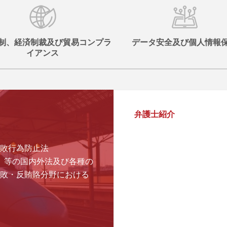
制、経済制裁及び貿易コンプラ
データ安全及び個人情報
イアンス
弁護士紹介
敗行為防止法
A）等の国内外法及び各種の
敗・反賄賂分野における