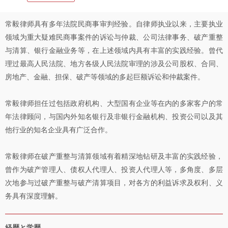
常毅律师具有多年法院民商事审判经验。自律师执业以来，主要执业
领域为重大疑难民商事案件的诉讼与仲裁、公司法律事务、破产重整
与清算、银行金融业务等，在上述领域内具有丰富的实践经验。曾代
理过最高人民法院、地方各级人民法院审理的涉及公司股权、合同、
房地产、金融、担保、破产等领域的多起巨额诉讼和仲裁案件。
常毅律师担任过包括政府机构、大型国有企业等在内的多家客户的常
年法律顾问，与国内外知名银行及非银行金融机构、投资公司以及其
他行业的知名企业具有广泛合作。
常毅律师在破产重整与清算领域有着精深地钻研及丰富的实践经验，
曾作为破产管理人、债权人代理人、投资人代理人等，多角度、多层
次地参与过破产重整与破产清算项目，对各方的利益诉求及权利、义
务具有深度理解。
経歴と学歴