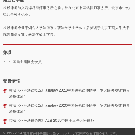
常毅律师加入君泽君律师事务所之前，曾在北京市国枫律师事务所、北京市中伦
律师事务所执业。
常毅律师毕业于烟台大学法律系，获法学学士学位；后就读于北京工商大学法学
院民商法专业，获法学硕士学位。
兼職
中国民主建国会会员
受賞情報
荣获《亚洲法律概况》asialaw 2021中国领先律师榜单：争议解决领域“最具
潜质律师”
荣获《亚洲法律概况》asialaw 2020中国领先律师榜单：争议解决领域“最具
潜质律师”
荣获《亚洲法律杂志》ALB 2019中国十五佳诉讼律师
© 1995-2024
君澤君律師事務所は当ホームページに関する著作権を有します。