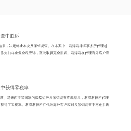
调查中胜诉
裁结果，决定终止本次反倾销调查。在本案中，君泽君律师事务所代理越
）作为抽样企业全程应诉，至此取得完全胜诉。君泽君在代理海外客户应
查中获得零税率
、印度、马来西亚等国家的聚酯短纤反倾销调查终裁结果，君泽君律所代理
）获得了零税率。君泽君律所在代理海外客户应对反倾销调查中再创胜诉