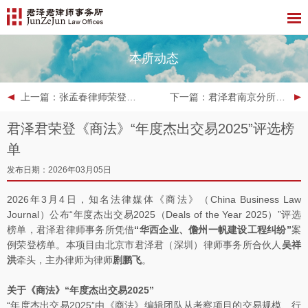
本所动态
上一篇
：张孟春律师荣登The Legal 500中国精英榜单
下一篇
：君泽君南京分所成功入选江苏省高级人民法院企业破产案件省级管理人名册
君泽君荣登《商法》“年度杰出交易2025”评选榜
单
发布日期：2026年03月05日
2026年3月4日，知名法律媒体《商法》（China Business Law
Journal）公布“年度杰出交易2025（Deals of the Year 2025）”评选
榜单，君泽君律师事务所凭借
“华西企业、儋州一帆建设工程纠纷”
案
例荣登榜单。本项目由北京市君泽君（深圳）律师事务所合伙人
吴祥
洪
牵头，主办律师为律师
剧鹏飞
。
关于《商法》“年度杰出交易2025”
“年度杰出交易2025”由《商法》编辑团队从考察项目的交易规模、行