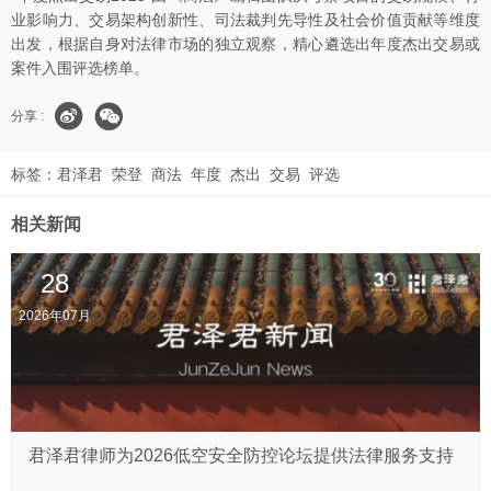
业影响力、交易架构创新性、司法裁判先导性及社会价值贡献等维度
出发，根据自身对法律市场的独立观察，精心遴选出年度杰出交易或
案件入围评选榜单。
分享 :
标签：
君泽君
荣登
商法
年度
杰出
交易
评选
相关新闻
28
2026年07月
君泽君律师为2026低空安全防控论坛提供法律服务支持