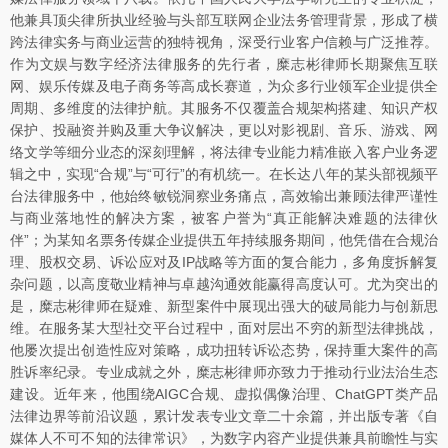
他兼具顶尖律所执业经验与头部互联网企业法务管理背景，形成了横
跨法律实务与商业运营的独特视角，深受行业客户信赖与广泛推荐。
作为文娱与数字经济法律服务的先行者，糜志彬律师长期聚焦互联
网、娱乐传媒及电子商务等高成长赛道，为众多行业领军企业提供全
周期、多维度的法律护航。其服务不仅覆盖合规架构搭建、知识产权
保护、投融资并购及重大争议解决，更以对影视剧、音乐、游戏、网
络文学等细分业态的深刻理解，将法律专业能力精准嵌入客户业务逻
辑之中，实现“合规”与“可行”的有机统一。在长达八年的某头部视频平
台法律服务中，他始终敏锐洞察业务痛点，高效输出兼顾法律严谨性
与商业落地性的解决方案，被客户誉为“真正能解决难题的法律伙
伴”；为某知名票务传媒企业提供五年持续服务期间，他凭借在合规治
理、股权交易、诉讼应对及IP战略等方面的复合能力，多角度拆解复
杂问题，以高度敬业精神与卓越沟通效能赢得高度认可。尤为突出的
是，糜志彬律师在疑难、新型案件中展现出强大的破局能力与创新思
维。在服务某大型社交平台过程中，面对层出不穷的新型法律挑战，
他屡次提出创造性应对策略，成功扭转诉讼态势，保持重大案件的高
胜诉率纪录。专业成就之外，糜志彬律师亦致力于推动行业法治生态
建设。近年来，他围绕AIGC合规、虚拟偶像治理、ChatGPT类产品
法律边界等前沿议题，累计发表专业文章二十余篇，并出版专著《自
媒体人不可不知的法律常识》，为数字内容产业提供兼具前瞻性与实