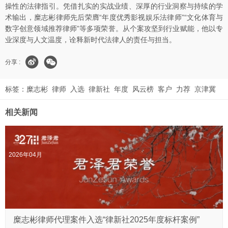
操性的法律指引。凭借扎实的实战业绩、深厚的行业洞察与持续的学
术输出，糜志彬律师先后荣膺“年度优秀影视娱乐法律师”“文化体育与
数字创意领域推荐律师”等多项荣誉。从个案攻坚到行业赋能，他以专
业深度与人文温度，诠释新时代法律人的责任与担当。
分享 :
标签：
糜志彬
律师
入选
律新社
年度
风云榜
客户
力荐
京津冀
相关新闻
27
2026年04月
糜志彬律师代理案件入选“律新社2025年度标杆案例”