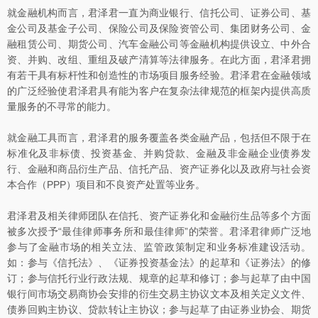
就金融机构而言，君泽君一直为商业银行、信托公司、证券公司、基
金公司及基金子公司、保险公司及保险资管公司、集团财务公司、金
融租赁公司、期货公司、汽车金融公司等金融机构提供设立、中外合
资、并购、改组、重组及破产清算等法律服务。在此方面，君泽君拥
有若干具有标杆性和创造性的市场项目服务经验。君泽君在金融领域
的广泛经验使君泽君具有能为客户在复杂法律规范的框架内提供高质
量服务的不寻常的能力。
就金融工具而言，君泽君的服务覆盖各类金融产品，包括但不限于在
标准化及非标债、投资基金、并购贷款、金融及非金融企业债券发
行、金融和商品衍生产品、信托产品、资产证券化以及政府与社会资
本合作（PPP）项目和不良资产处置等业务。
君泽君及相关律师团队在信托、资产证券化和金融衍生品等多个方面
被多次授予“最佳律师事务所和最佳律师”的荣誉。君泽君律师广泛地
参与了金融市场的相关立法、监管政策制定和业务标准建设活动。
如：参与《信托法》、《证券投资基金法》的起草和《证券法》的修
订；参与信托行业行政法规、规章的起草和修订；参与起草了由中国
银行间市场交易商协会安排的衍生交易主协议文本及相关定义文件、
债券回购主协议、贷款转让主协议；参与起草了由证券业协会、期货