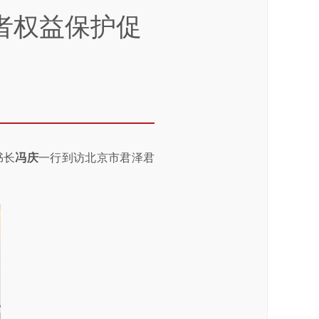
者权益保护促
书长
冯庆
一行到访北京市君泽君