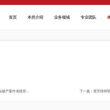
首页
本所介绍
业务领域
专业团队
本所动态
News and Events
案件省级管理人名册
下一篇
：胥芳律师荣登2