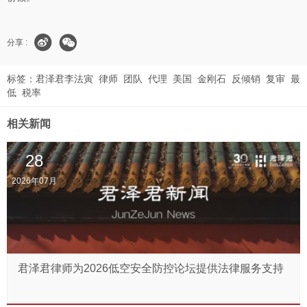
分享 :
标签：
君泽君李法寅
律师
团队
代理
美国
金刚石
反倾销
复审
最
低
税率
相关新闻
28
2026年07月
君泽君律师为2026低空安全防控论坛提供法律服务支持