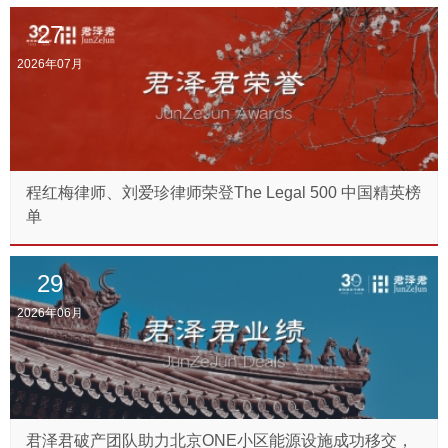
27
2026年07月
程红梅律师、刘爱珍律师荣登The Legal 500 中国精英榜
单
29
2026年06月
君泽君破产团队助力北京ONE小区能源设施成功移交，