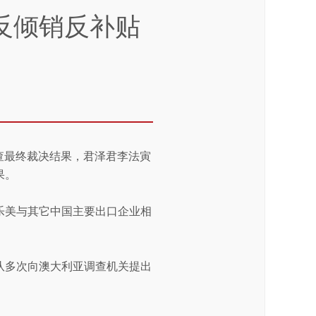
反倾销反补贴
调查最终裁决结果，君泽君李法寅
果。
乐美与其它中国主要出口企业相
队多次向澳大利亚调查机关提出