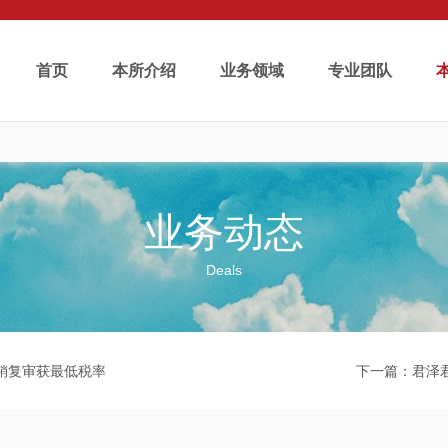
首页
本所介绍
业务领域
专业团队
业务动态
Deals
销复审获最低税率
下一篇
：君泽