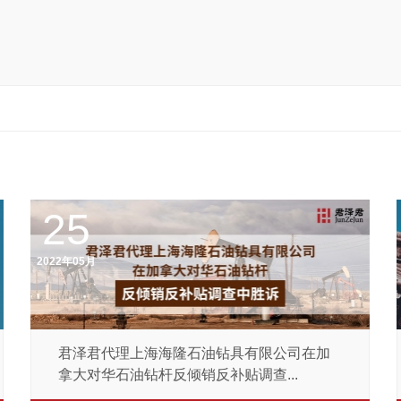
25
2022年05月
君泽君代理上海海隆石油钻具有限公司在加
拿大对华石油钻杆反倾销反补贴调查...