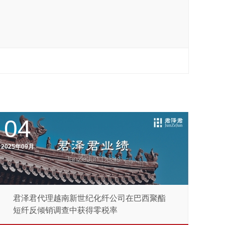
04
2025年09月
君泽君代理越南新世纪化纤公司在巴西聚酯
短纤反倾销调查中获得零税率