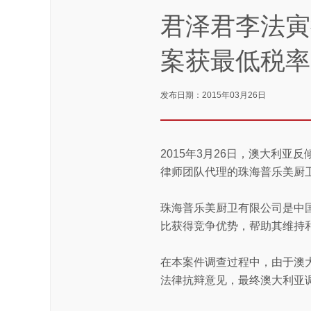
君泽君李法寅
案获最低税率
发布日期：2015年03月26日
2015年3月26日，澳大利
律师团队代理的珠海普乐美厨
珠海普乐美厨卫有限公司是中
比获得竞争优势，帮助其维持
在本案件调查过程中，由于澳
法律抗辩意见，最终澳大利亚