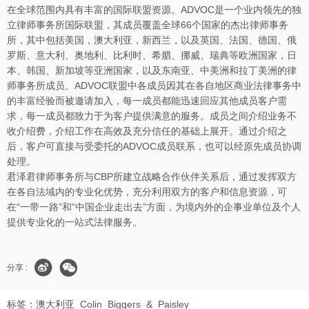
在全球范围内具有丰富的国际联盟资源。ADVOC是一个业内领先的独
立律师事务所国际联盟，其成员覆盖全球66个国家的杰出律师事务
所，其中包括美国，澳大利亚，新西兰，以及英国、法国、德国、俄
罗斯、意大利、奥地利、比利时、希腊、挪威、瑞典等欧洲国家，日
本、韩国、新加坡等亚洲国家，以及东南亚、中美洲和拉丁美洲的律
师事务所成员。ADVOC联盟中各成员因其在各自地区商业法律事务中
的丰富经验而被邀请加入，每一成员都能迅速回应其他成员客户需
求，每一成员都致力于为客户提供满意的服务。成员之间介绍业务不
收介绍费，介绍工作在高效及充分信任的基础上展开。通过介绍之
后，客户可直接与受委托的ADVOC成员联系，也可以经原先成员协调
处理。
君泽君律师事务所与CBP所建立战略合作伙伴关系后，通过发挥双方
在各自法域内的专业化优势，充分利用双方的客户和信息资源，可
在“一带一路”和“中国企业走出去”方面，为境内外的企事业单位及个人
提供专业化的一站式法律服务。
分享 :
标签：
澳大利亚
Colin
Biggers
&
Paisley