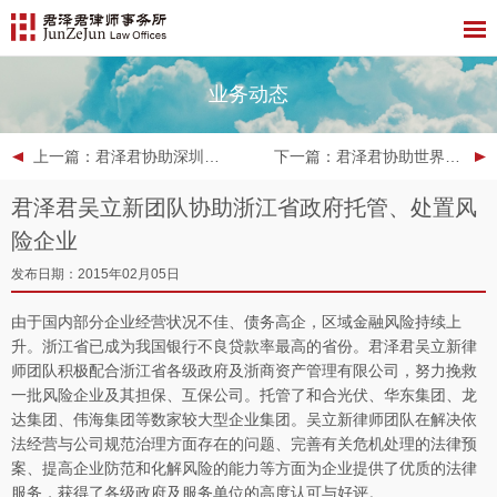
业务动态
上一篇
：君泽君协助深圳市汇通盈富基金管理有限公司认购彩虹精化股票
下一篇
：君泽君协助世界银行编撰《2015年中小企业法规报告》
君泽君吴立新团队协助浙江省政府托管、处置风
险企业
发布日期：2015年02月05日
由于国内部分企业经营状况不佳、债务高企，区域金融风险持续上
升。浙江省已成为我国银行不良贷款率最高的省份。君泽君吴立新律
师团队积极配合浙江省各级政府及浙商资产管理有限公司，努力挽救
一批风险企业及其担保、互保公司。托管了和合光伏、华东集团、龙
达集团、伟海集团等数家较大型企业集团。吴立新律师团队在解决依
法经营与公司规范治理方面存在的问题、完善有关危机处理的法律预
案、提高企业防范和化解风险的能力等方面为企业提供了优质的法律
服务，获得了各级政府及服务单位的高度认可与好评。