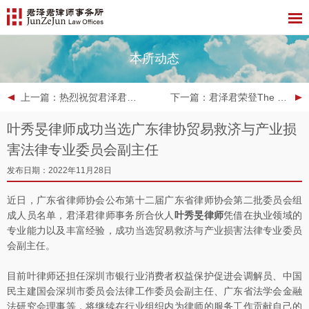
本所动态
上一篇
：热烈祝贺君泽君深圳分所多名律师入选深圳市涉外律师领军人才库、新锐人才库
下一篇
：君泽君荣登The Legal 500 2023年亚太榜单
叶秀旻律师成功当选广东律协贸易救济与产业损
害法律专业委员会副主任
发布日期：2022年11月28日
近日，广东省律师协会公布第十二届广东省律师协会第二批委员会组
成人员名单，君泽君律师事务所合伙人
叶秀旻律师
凭借在执业领域的
专业能力以及丰富经验，成功当选贸易救济与产业损害法律专业委员
会副主任。
目前叶律师还担任深圳市银行业消费者权益保护促进会调解员、中国
民主建国会深圳市委员会法律工作委员会副主任、广东省法学会金融
法研究会理事等，将继续在行业组织内为律师的服务工作贡献自己的