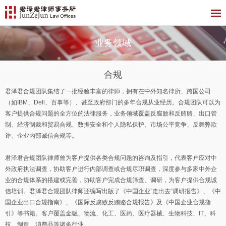
业务领域
合规
君泽君合规团队集结了一批经验丰富的律师，拥有在中外知名律所、跨国公司
（如IBM、Dell、百事等）、甚至政府部门的多年合规从业经历。合规团队可以为
客户提供合规问题的全方位的法律服务，业务领域覆盖反腐败和反贿赂、出口管
制、经济制裁和贸易合规、数据安全和个人隐私保护、市场公平竞争、反舞弊欺
诈、企业内部诚信合规等。
君泽君合规团队律师曾为客户提供各类合规问题的咨询及指引，代表客户应对中
外政府执法调查，协助客户进行内部调查或合规尽职调查，深度参与多家中外企
业的合规体系的搭建或完善，协助客户完成合规筛查、调研，为客户提供合规诚
信培训。君泽君合规团队律师还编写出版了《中国企业”走出去“调研报告》、《中
国企业出口合规指南》、《国际反腐败反贿赂合规报告》及《中国企业合规指
引》等书籍。客户覆盖金融、物流、化工、医药、医疗器械、生物科技、IT、科
技、制造、消费品等诸多行业。