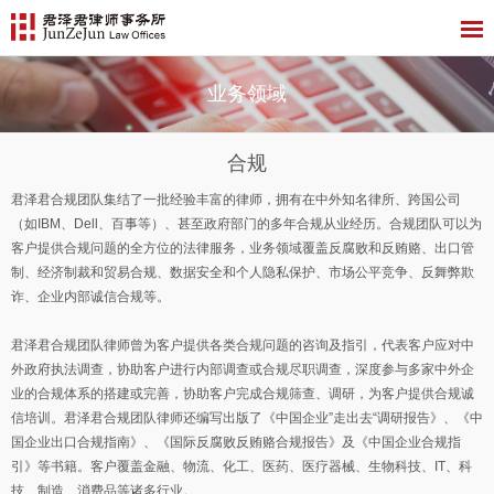
业务领域
合规
君泽君合规团队集结了一批经验丰富的律师，拥有在中外知名律所、跨国公司
（如IBM、Dell、百事等）、甚至政府部门的多年合规从业经历。合规团队可以为
客户提供合规问题的全方位的法律服务，业务领域覆盖反腐败和反贿赂、出口管
制、经济制裁和贸易合规、数据安全和个人隐私保护、市场公平竞争、反舞弊欺
诈、企业内部诚信合规等。
君泽君合规团队律师曾为客户提供各类合规问题的咨询及指引，代表客户应对中
外政府执法调查，协助客户进行内部调查或合规尽职调查，深度参与多家中外企
业的合规体系的搭建或完善，协助客户完成合规筛查、调研，为客户提供合规诚
信培训。君泽君合规团队律师还编写出版了《中国企业”走出去“调研报告》、《中
国企业出口合规指南》、《国际反腐败反贿赂合规报告》及《中国企业合规指
引》等书籍。客户覆盖金融、物流、化工、医药、医疗器械、生物科技、IT、科
技、制造、消费品等诸多行业。