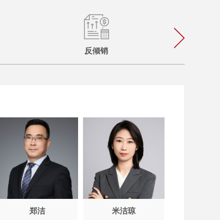
反倾销
郑洁
米洁琼