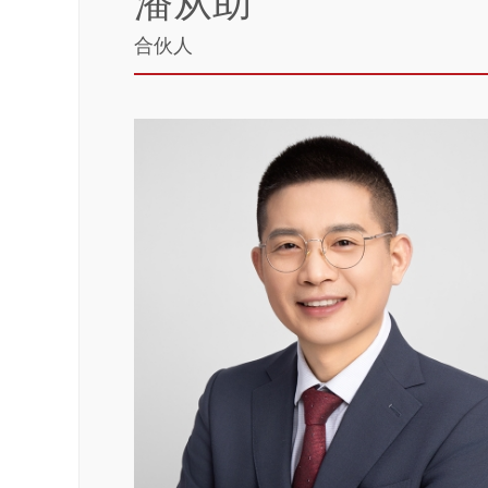
潘从助
合伙人