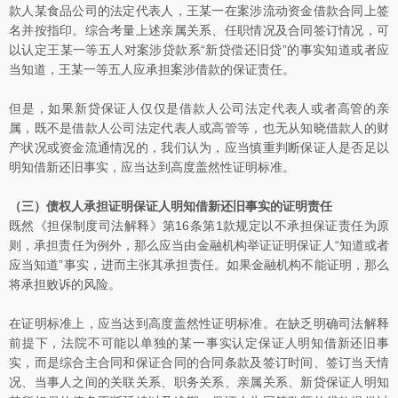
款人某食品公司的法定代表人，王某一在案涉流动资金借款合同上签
名并按指印。综合考量上述亲属关系、任职情况及合同签订情况，可
以认定王某一等五人对案涉贷款系“新贷偿还旧贷”的事实知道或者应
当知道，王某一等五人应承担案涉借款的保证责任。
但是，如果新贷保证人仅仅是借款人公司法定代表人或者高管的亲
属，既不是借款人公司法定代表人或高管等，也无从知晓借款人的财
产状况或资金流通情况的，我们认为，应当慎重判断保证人是否足以
明知借新还旧事实，应当达到高度盖然性证明标准。
（三）债权人承担证明保证人明知借新还旧事实的证明责任
既然《担保制度司法解释》第16条第1款规定以不承担保证责任为原
则，承担责任为例外，那么应当由金融机构举证证明保证人“知道或者
应当知道”事实，进而主张其承担责任。如果金融机构不能证明，那么
将承担败诉的风险。
在证明标准上，应当达到高度盖然性证明标准。在缺乏明确司法解释
前提下，法院不可能以单独的某一事实认定保证人明知借新还旧事
实，而是综合主合同和保证合同的合同条款及签订时间、签订当天情
况、当事人之间的关联关系、职务关系、亲属关系、新贷保证人明知