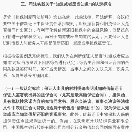
三、司法实践关于“知道或者应当知道”的认定标准
尽管《担保制度司法解释》第16条统一此前法律、司法解释、会议纪
要中关于借新还旧中保证责任承担规则，即根据新贷和旧贷保证人是
否相同作出区分，有利于化解借新还旧担保中的金融风险，但是该条
仍有进一步解释空间。而对于知道或应当知道的认定，只要保证人意
识到债权人与债务人可能是借新还旧，就应当承担保证责任。
根据检索案例及系统梳理，我们认为在判断保证人是否“知道或者应当
知道”时应当考量以下因素综合进行认定：综合主合同和保证合同的合
同条款及签订时间、签订当天情况、当事人之间的关联关系、职务关
系、亲属关系等各项因素。
（一）一般认定标准：保证人出具的材料明确表明其知晓借新还旧
保证人签署或出具的担保合同（尤其是最高额保证合同）、担保函、
具有概括性承诺内容的知情同意书、股东会决议、董事会决议等法律
文件中表明主合同贷款用途属于或包括“借新还旧”的，视为保证人知
道或应当知道借新还旧的客观事实
。此外，借新还旧中物保和人保的
担保责任承担规则是统一的。例如，在泉州市永顺纺织实业有限公
司、中国民生银行股份有限公司泉州分行金融借款合同纠纷再审案件