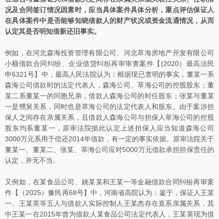
况及合同签订情况因素时，应当具体案件具体分析，重点评估保证人
在具体案件中是否能够知晓借款人的财产状况或资金流通情况，从而
认定其是否明知借新还旧事实。
例如，在河北森海投资管理有限公司、河北萃海房地产开发有限公司
小额借款合同纠纷、企业借贷纠纷再审审查案件【(2020）最高法民
申6321号】中，最高人民法院认为：根据现已查明的事实，董某一系
森海公司借款时的法定代表人，森海公司、萃海公司的控股股东；董
某二系董某一的同胞兄弟，借款人森海公司的时任股东；张某与董某
一是甥舅关系，同时也是萃海公司的法定代表人和股东。由于案涉担
保人之间存在亲属关系，且借款人森海公司与担保人萃海公司的控股
股东均系董某一，原审法院据此认定上述担保人应当知道森海公司
3000万元系用于偿还2014年借款，有一定的事实依据。原审法院关于
董某一、董某二、张某、萃海公司应对5000万元借款承担担保责任的
认定，并无不当。
又例如，在某食品公司、姚某某和王某一等金融借款合同纠纷再审案
件【（2025）豫民再68号】中，河南省高院认为：鉴于，保证人王某
一、王某英等五人与借款人实际控制人王某杰存在直系亲属关系，其
中王某一在2015年曾为借款人某食品公司法定代表人，王某英现为借