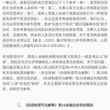
一般认为，借新还旧的成立需满足以下三个条件：第一，新贷和旧贷
的主合同当事人具有同一性；第二，当事人双方主观上有借新还旧的
共同意思表示；第三，债务人客观上实施了借新还旧的行为（即新贷
款实际用于偿还旧贷款）。在认定是否构成借新还旧时，我们认为，
应当运用穿透式审判思维，坚持“实质大于形式”“透过现象看本质”的方
法论，综合考量借款合同及担保合同约定的借款用途、当事人之间的
合意、交易结构、资金转入及流出等各方面因素，对于是否构成借新
还旧作出合理认定【参见（2023）豫07民终1139号民事判决，人民
法院案例库入库编号2023-08-2-105-001）】。
在借新还旧中，债权人金融机构面临的最大风险之一就是保证人“脱
保”，因此应当关注并明确保证人承担保证责任的规则。关于该问题，
我们建议重点关注《最高人民法院关于适用<中华人民共和国民法典>
有关担保制度的解释》（本文简称“《担保制度司法解释》”）第16条
的规定。值得注意的是，《担保制度司法解释》第16条确定的规则既
包括“人保”也包括“物保”，本文主要探讨保证责任承担规则及认定标
准，供研究与参考。
二、《担保制度司法解释》第16条确定的承担规则