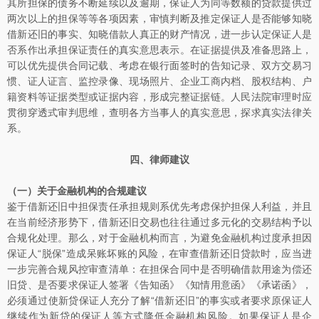
其所担保的债务不断延续以及逾期，保证人为同等数额的贷款提供过
两次以上的担保等等各项因素，审慎判断及推定保证人是否能够知晓
借新还旧的事实、知晓借款人真正的财产情况，进一步认定保证人是
否系作出承担保证责任的真实意思表示。在证据提供及准备思路上，
可以优先提供合同记载、考虑在银行面签时的告知记录、双方交易习
惯、证人证言、监控录像、现场照片、企业工商内档、股权结构、户
籍资料等证据类型或证据内容，形成完整证据链。人民法院审理时应
贯彻穿透式审判思维，查明各方当事人的真实意思，探求真实法律关
系。
四、律师建议
（一）关于金融机构的合规建议
鉴于借新还旧中担保责任承担规则系优先考虑保护担保人利益，并且
在当前经济形势下，借新还旧交易也往往通过多元化的交易结构予以
合规化处理。那么，对于金融机构而言，为避免金融机构过度承担因
保证人“脱保”造成呆账坏账的风险，在审查借新还旧贷款时，应当进
一步完善合规风控审查清单：在担保合同中是否明确借款用途为偿还
旧贷、是否要求保证人签署《告知函》《知情用意函》《承诺函》，
必须通过使新贷保证人充分了解“借新还旧”的事实或者要求原保证人
继续作为新贷的保证人等方式降低金融机构风险。如果保证人是企