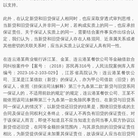
以支持。
此外，在认定新贷和旧贷保证人相同时，也应采取穿透式审判思维，
当新贷和旧贷保证人并非同一人时，若构成实质上的同一，也应承担
保证责任。关于保证人实质上的同一，需要结合案件事实作出综合认
定，我们认为，当新贷和旧贷保证人存在人格混同、近亲属关系或者
其他密切的关联关系时，应当从实质上认定保证人具有同一性。
在连云港某商业银行诉江某、金某、连云港某餐饮公司等金融借款合
同纠纷案件中【案号：（2018）苏民再316号，人民法院案例库入库
编号：2023-16-2-103-029】，江苏省高院认为：连云港某餐饮公
司、王某是江某借款（新贷）的保证人，亦为甲公司借款（旧贷）的
保证人，依照《担保法司法解释》第三十九条第二款“新贷与旧贷系同
一保证人的，不适用前款的规定”的规定，连云港某餐饮公司、王某不
能依照该司法解释第三十九条第一款免除民事责任。在新贷与旧贷系
同一保证人的情况下，以新贷偿还旧贷的结果是，围绕旧贷形成的主
合同及保证合同权利义务终止，保证人不再负有旧贷的保证责任。对
于该保证人而言，即使不知道且不应当知道主合同当事人双方协议以
新贷偿还旧贷，在同等金额担保范围内，与其原负担的旧贷保证责任
相比，为新贷提供保证未加重其保证责任，故该保证人应当在旧贷同