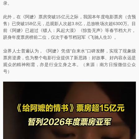
录。
此外，在《阿嬷》票房突破15亿元之际，我国本年度电影票房（含预
售）已突破158亿元，总观影人次超3.8亿，总放映场次超6300万。目
前《阿嬷》已超过《镖人：风起大漠》《惊蛰无声》等春节档大片，
跻身年度票房榜前二位，仅次于春节档冠军《飞驰人生3》。
业界人士普遍认为，《阿嬷》凭借“自来水”口碑发酵，实现了现象级
票房逆袭，也为整个电影行业提供了新思路：好故事、好内容永远是
观众的精神刚需，亦是行业立身之本。（来源：南方日报微信公众
号）