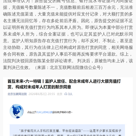
法院审理认为：原告提交的账号信息、银行流水等证据均为间接证
据，充值账号数量陈述不一，充值数额前后相差三百万余元，无法准
确陈述充值渠道，大量充值未能提供对应支付记录，对大额打赏的多
名主播无法回忆等，存在多处前后矛盾。因此，原告提交的证据不足
以证明所有充值打赏行为均系其本人所为。即便认为本案中部分打赏
系未成年人所为，综合全案证据，也可认定其监护人已对此默示同
意。监护人明知原告存在充值打赏行为，却不反对、不制止，甚至是
主动协助，其行为在法律上已经构成对原告打赏的同意，相关网络服
务合同有效，原告及其监护人事后不能再反悔要求平台退款。综上，
法院判决驳回原告陈某全部诉讼请求。 判决后，原被告均未上诉，该
案判决已生效。（来源：北京互联网法院微信公众号）