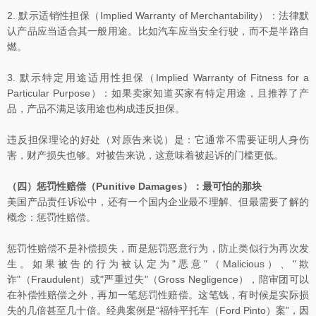
2. 默示适销性担保（Implied Warranty of Merchantability）：法律默
认产品应当适合其一般用途。比如汽车应当安全行驶，而不是半路自
燃。
3. 默示特定用途适用性担保（Implied Warranty of Fitness for a
Particular Purpose）：如果卖家知道买家有特定用途，且推荐了产
品，产品不满足该用途也构成违反担保。
违反担保理论的好处（对原告来说）是：它通常不需要证明人身伤
害，财产损失也够。对被告来说，这意味着被起诉的门槛更低。
（四）惩罚性赔偿（Punitive Damages）：最可怕的那块
美国产品责任诉讼中，还有一个国内企业最不理解、但最需要了解的
概念：惩罚性赔偿。
惩罚性赔偿不是补偿损失，而是惩罚恶意行为，防止类似行为再次发
生。如果被告的行为被认定为"恶意"（Malicious）、"欺
诈"（Fraudulent）或"严重过失"（Gross Negligence），陪审团可以
在补偿性赔偿之外，再加一笔惩罚性赔偿。这笔钱，有时候是实际损
失的几倍甚至几十倍。经典案例是“福特平托车（Ford Pinto）案”，因