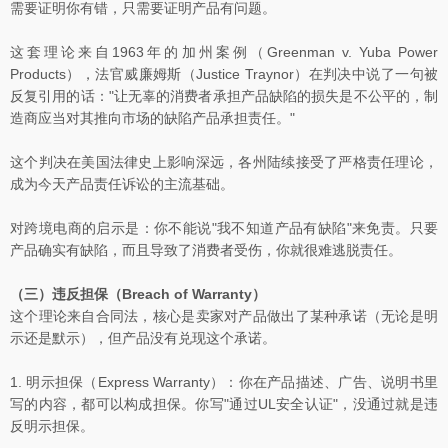
需要证明你有错，只需要证明产品有问题。
这套理论来自1963年的加州案例（Greenman v. Yuba Power
Products），法官威廉姆斯（Justice Traynor）在判决中说了一句被
反复引用的话："让无辜的消费者承担产品缺陷的损失是不公平的，制
造商应当对其推向市场的缺陷产品承担责任。"
这个判决在美国法律史上影响深远，各州陆续接受了严格责任理论，
成为今天产品责任诉讼的主流基础。
对跨境电商的启示是：你不能说"我不知道产品有缺陷"来免责。只要
产品确实有缺陷，而且导致了消费者受伤，你就很难逃脱责任。
（三）违反担保（Breach of Warranty）
这个理论来自合同法，核心是卖家对产品做出了某种承诺（无论是明
示还是默示），但产品没有兑现这个承诺。
1. 明示担保（Express Warranty）：你在产品描述、广告、说明书里
写的内容，都可以构成担保。你写"通过UL安全认证"，没通过就是违
反明示担保。