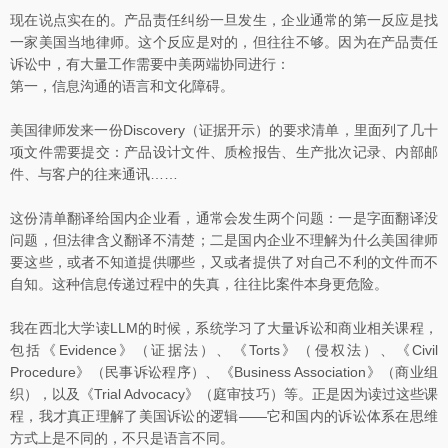
现在说点实在的。产品责任纠纷一旦发生，企业通常的第一反应是找
一家美国当地律师。这个反应是对的，但往往不够。因为在产品责任
诉讼中，有大量工作需要中美两端协同进行：
第一，信息沟通的语言和文化障碍。
美国律师发来一份Discovery（证据开示）的要求清单，里面列了几十
项文件需要提交：产品设计文件、质检报告、生产批次记录、内部邮
件、与客户的往来通讯……
这份清单翻译给国内企业看，通常会发生两个问题：一是字面翻译没
问题，但法律含义翻译不清楚；二是国内企业不理解为什么美国律师
要这些，或者不知道提供哪些，又或者提供了对自己不利的文件而不
自知。这种信息传递过程中的失真，往往比案件本身更危险。
我在西北大学读LLM的时候，系统学习了大量诉讼和商业相关课程，
包括《Evidence》（证据法）、《Torts》（侵权法）、《Civil
Procedure》（民事诉讼程序）、《Business Association》（商业组
织），以及《Trial Advocacy》（庭审技巧）等。正是因为读过这些课
程，我才真正理解了美国诉讼的逻辑——它和国内的诉讼体系在思维
方式上是不同的，不只是语言不同。