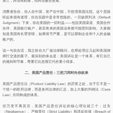
第三，跨境维权难，但跨境被告更难。
消费者告你，你人在中国，资产在中国，不想理美国法院。这个思路
听起来很有道理，但在实践中是非常危险的。一旦缺席判决（Default
Judgment）下来，你在美国的一切利益——包括美国渠道、美国合作
伙伴、美国银行账户，甚至将来的美国业务都可能受到影响。大家都
知道美国有长臂管辖，如果情节严重，是可以限制企业和个人的金融
账户的。
说一句实在话，我之前在大厂做法律顾问，也帮处理过几起和美国律
师打交道的案子。最深刻的体会是：美国诉讼是一个体系，有它自己
的规则和节奏，尊重它比忽视它代价要小得多。
二、美国产品责任：三把刀同时向你砍来
美国产品责任法（Product Liability Law）的厉害之处，在于它不是一
个统一的联邦法律，而是各州法律的汇总，加上大量的判例法（Case
Law）共同构成的体系。
但万变不离其宗，美国产品责任诉讼的核心理论就三个：过失
（Negligence）、严格责任（Strict Liability）和违反担保（Breach of