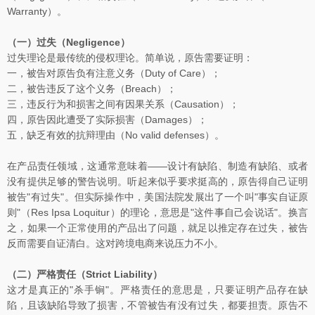
Warranty）。
（一）过失（Negligence）
过失理论是最传统的侵权理论。简单说，原告需要证明：
一，被告对原告负有注意义务（Duty of Care）；
二，被告违反了这个义务（Breach）；
三，违反行为和损害之间有因果关系（Causation）；
四，原告因此遭受了实际损害（Damages）；
五，缺乏有效的抗辩理由（No valid defenses）。
在产品责任领域，这通常意味着——设计有缺陷、制造有缺陷、或者
没有提供足够的警告说明。听起来似乎要求挺高的，原告得自己证明
被告"有过失"。但实际操作中，美国法院发展出了一个叫"事实自证原
则"（Res Ipsa Loquitur）的理论，意思是"这件事自己会说话"。换言
之，如果一个正常使用的产品出了问题，就足以推定存在过失，被告
反而需要自证清白。这对跨境电商来说压力不小。
（二）严格责任（Strict Liability）
这才是真正的"杀手锏"。严格责任的意思是，只要证明产品存在缺
陷，且该缺陷导致了损害，不管被告有没有过失，都要担责。原告不