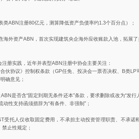
表类ABN注册80亿元，测算降低资产负债率约1.3个百分点）；
行含海外资产ABN，首次实现建筑央企海外应收账款入池，拓展了
会注册实践，近年并表型ABN注册中协会主要关注：
合伙协议》控制权条款（GP任免、投决会一票否决权、B类L
表明确意见；
ABN是否含“固定到期无条件还本”条款，要求删除或改为“发行
流动性支持函须措辞为“有条件、非强制”；
BST受托人仅收取固定费用，不承担主动投资管理职责、不承诺
》禁止性规定；