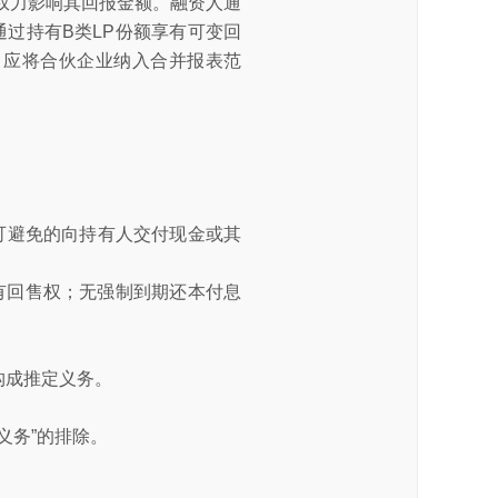
权力影响其回报金额。融资人通
过持有B类LP份额享有可变回
，应将合伙企业纳入合并报表范
可避免的向持有人交付现金或其
有回售权；无强制到期还本付息
构成推定义务。
义务”的排除。