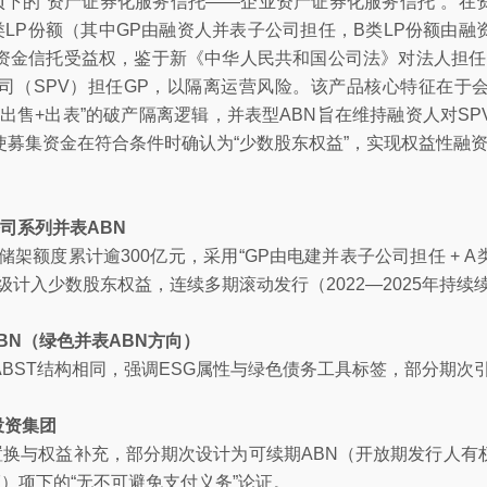
项下的“资产证券化服务信托——企业资产证券化服务信托”。
LP份额（其中GP由融资人并表子公司担任，B类LP份额由
资金信托受益权，鉴于新《中华人民共和国公司法》对法人担任
司（SPV）担任GP，以隔离运营风险。该产品核心特征在于
实出售+出表”的破产隔离逻辑，并表型ABN旨在维持融资人对S
使募集资金在符合条件时确认为“少数股东权益”，实现权益性融
司系列并表ABN
储架额度累计逾300亿元，采用“GP由电建并表子公司担任 + A类L
级计入少数股东权益，连续多期滚动发行（2022—2025年持续
BN（绿色并表ABN方向）
BST结构相同，强调ESG属性与绿色债务工具标签，部分期次
投资集团
置换与权益补充，部分期次设计为可续期ABN（开放期发行人
37）项下的“无不可避免支付义务”论证。