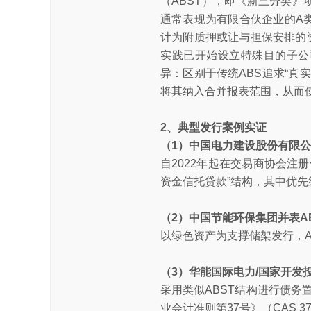
（ABST），即《新三分类》
通常表现为有限合伙企业的A类
计为附质押或让与担保安排的
实践已开始设立特殊目的子公
异：区别于传统ABS追求“真
将其纳入合并报表范围，从而
2、典型发行案例实证
（1）中国电力建设股份有限公
自2022年起在交易商协会注册
资金信托贷款”结构，其中优先
（2）中国节能环保集团并表A
以绿色资产为支撑储架发行，A
（3）华能国际电力/国家开发
采用类似ABST结构进行债务
业会计准则第37号》（CAS 