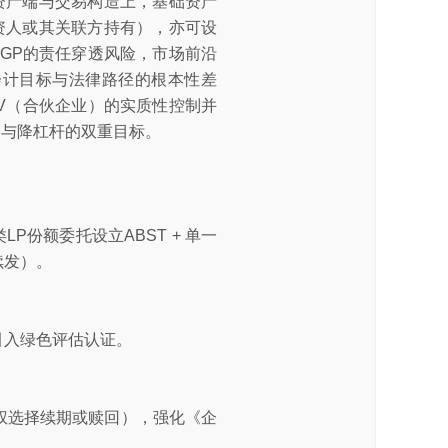
在资产端与交易构造上，基础资产
融资人或其关联方持有），亦可设
GP的责任穿透风险，市场前沿
会计目标与法律路径的根本性差
PV（合伙企业）的实质性控制并
资与降杠杆的双重目标。
P份额委托设立ABST + 单一
续发）。
引入绿色评估认证。
有权选择续期或赎回），强化《企