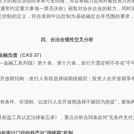
资方的相关活动而享有可变回报，并且有能力运用对被投资方的
（通常约定重大事项一票否决权）获取对合伙企业的权力，同时通
足控制的定义，符合准则中以控制为基础确定合并范围的要求
四、合法合规性交叉分析
金融负债（CAS 37）
——金融工具列报》第十条、第十六条，发行方需证明不存在“不
期/开放期结构：发行人有权选择续期或赎回；投资人在开放期享
“有条件、非强制、以发行人在开放期选择不赎回为前提”，避免
及权益工具认定法律备忘录》，重点分析合同条款对“无条件支付
6年审计口径的趋严与“强续期”机制