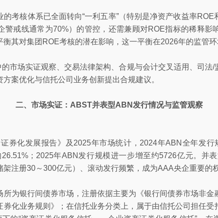
的考核体系已全面转向“一利五率”（特别是净资产收益率RO
企警戒线通常为70%）的管控，还需兼顾对ROE指标的稀释影
衡其对集团ROE考核的潜在影响，这一平衡在2026年的监管
N中的市场实证观察、交易法律架构、合规与会计交叉适用、司法
资方案优化与信托公司业务创新提出合规建议。
二、市场实证：ABST并表型ABN发行情况与监管观察
证券化发展报告》及2025年市场统计，2024年ABN全年发行规
的26.51%；2025年ABN发行规模进一步增至约5726亿元。并
架注册30～300亿元）、滚动发行频繁，成为AAA央企重要的
场所为银行间债券市场，注册依据主要为《银行间债券市场非金
证券化业务规则》；在信托业务分类上，属于由信托公司担任受