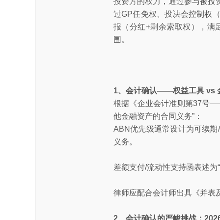
投资方的权力，通过参与被投
过GP任免权、投决会控制权
报（分红+剩余索取权），满
围。
1、会计确认——权益工具 vs 
根据《企业会计准则第37号
他金融资产的合同义务”：
ABN优先级通常设计为可续
义务。
差额支付/流动性支持函表述为
律师应配合会计师出具《并表
2、会计确认的严峻挑战：202