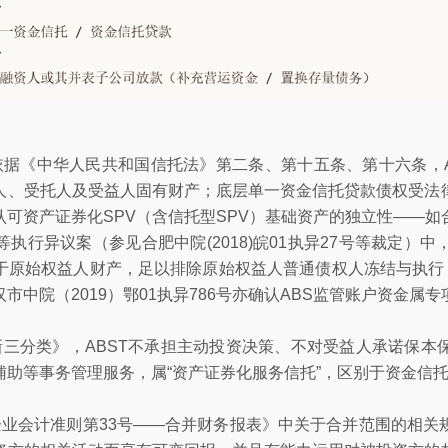
据《中华人民共和国信托法》第二条、第十五条、第十六条，A
人、受托人及受益人固有财产；底层单一资金信托贷款债权受法
可资产证券化SPV（含信托型SPV）基础资产的独立性——
执行异议案（参见合肥中院(2018)皖01执异27号等裁定）中
于原始权益人财产，足以排除原始权益人普通债权人冻结与执行，
市中院（2019）鄂01执异786号亦确认ABS监管账户资金属
三分类》，ABST不承担主动投资决策、不对受益人承诺保本
辅助等事务管理服务，属“资产证券化服务信托”，区别于资金信
企业会计准则第33号——合并财务报表》中关于合并范围的相关