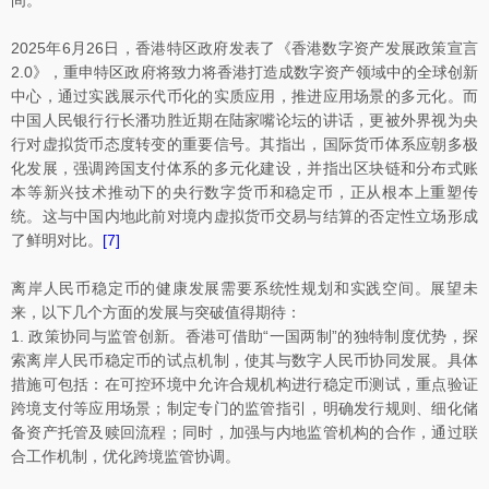
间。
2025年6月26日，香港特区政府发表了《香港数字资产发展政策宣言
2.0》，重申特区政府将致力将香港打造成数字资产领域中的全球创新
中心，通过实践展示代币化的实质应用，推进应用场景的多元化。而
中国人民银行行长潘功胜近期在陆家嘴论坛的讲话，更被外界视为央
行对虚拟货币态度转变的重要信号。其指出，国际货币体系应朝多极
化发展，强调跨国支付体系的多元化建设，并指出区块链和分布式账
本等新兴技术推动下的央行数字货币和稳定币，正从根本上重塑传
统。这与中国内地此前对境内虚拟货币交易与结算的否定性立场形成
了鲜明对比。
[7]
离岸人民币稳定币的健康发展需要系统性规划和实践空间。展望未
来，以下几个方面的发展与突破值得期待：
1. 政策协同与监管创新。香港可借助“一国两制”的独特制度优势，探
索离岸人民币稳定币的试点机制，使其与数字人民币协同发展。具体
措施可包括：在可控环境中允许合规机构进行稳定币测试，重点验证
跨境支付等应用场景；制定专门的监管指引，明确发行规则、细化储
备资产托管及赎回流程；同时，加强与内地监管机构的合作，通过联
合工作机制，优化跨境监管协调。