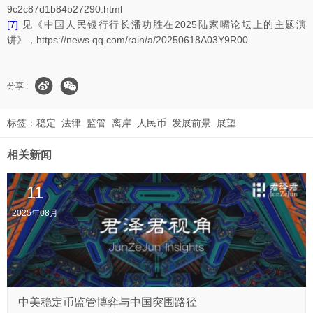
9c2c87d1b84b27290.html
[7]
见《中国人民银行行长潘功胜在2025陆家嘴论坛上的主题演
讲》，https://news.qq.com/rain/a/20250618A03Y9R00
分享 :
标签：
稳定
法律
监管
离岸
人民币
发展前景
展望
相关新闻
11
2025年08月
中美稳定币监管博弈与中国突围路径