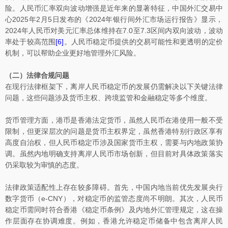
险。人民币汇率双向波动增强是近年来的显著特征，中国外汇交易中
心2025年2月5日发布的《2024年银行间外汇市场运行报告》显示，
2024年人民币对美元汇率总体维持在7.0至7.3区间内双向波动，波动
率处于较高范围
[6]
。人民币稳定币提供的交易可能性和更透明的定价
机制，可以帮助企业更好地管理外汇风险。
（二）法律合规问题
在现行法律框架下，离岸人民币稳定币的发展仍需解决以下关键法律
问题，这些问题涉及货币主权、跨境监管和金融稳定等多个维度。
货币管理方面，港币是香港法定货币，虽然人民币在港使用一般不受
限制，但更深层次的问题是货币主权界定，虽然香港特别行政区享有
高度自治权，但人民币稳定币涉及国家货币主权，需要与内地政策协
调。虽然内地明确支持离岸人民币市场创新，但目前对具体政策落实
仍采取较为审慎的态度。
法律政策适配性上存在较多障碍。首先，中国内地当前优先发展央行
数字货币（e-CNY），对稳定币的监管态度尚不明朗。其次，人民币
稳定币需同时符合香港《稳定币条例》及内地外汇管理规定，这在操
作层面存在协调难度。例如，香港允许稳定币储备中包含离岸人民