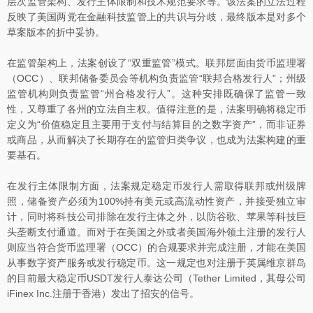
层次监管架构、发行主体限制和技术规范要求等。该法案的立法过程
反映了美国两党在金融科技监管上的共识与分歧，最终版本是对多个
草案版本的折中妥协。
在监管架构上，法案创设了“双重监管”模式。联邦层面由货币监理署
（OCC）、联邦储备委员会等机构负责监管“联邦合格发行人”；州级
监管机构则负责监管“州合格发行人”。这种安排既确保了监管一致
性，又尊重了各州的立法自主权。值得注意的是，法案明确将稳定币
定义为“价值稳定且主要用于支付与结算目的之数字资产”，而非证券
或商品，从而解决了长期存在的监管归类争议，也成为法案构建的重
要基石。
在发行主体限制方面，法案规定稳定币发行人需取得联邦或州级牌
照，储备资产必须为100%持有美元或高流动性资产，并接受独立审
计，同时将科技公司排除在发行主体之外，以防谷歌、苹果等科技巨
头垄断支付通道。而对于在美国之外或者美国海外领土注册的发行人
则应当符合货币监理署（OCC）的合规要求并完成注册，才能在美国
从事数字资产服务或发行稳定币。这一规定也对注册于英属维京群岛
的目前最大稳定币USDT发行人泰达公司（Tether Limited，其母公司
iFinex Inc.注册于香港）发出了招安的信号。