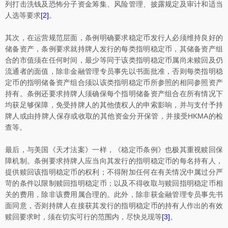
列打击洗钱及恐怖分子资金筹集、风险管理、披露规定及审计和适当
人选等要求
[2]
。
其次，在运营规范层面，条例明确要求稳定币发行人必须维持良好的
储备资产，条例要求就持牌人发行的每类指明稳定币，其储备资产组
合的市值须在任何时间，最少等同于该类指明稳定币属尚未赎回及仍
流通者的面值，除非金融管理专员事先以书面批准，否则每类指明稳
定币的指明储备资产组合须以该类指明稳定币所参照的相同参照资产
持有。条例还要求持牌人须确保每个指明储备资产组合在所有情况下
均获足够保障，免受持牌人的其他债权人的申索影响，并与支付予持
牌人或由持牌人保存或收取的其他资金分开保管，并接受HKMA的检
查等。
最后，与美国《天才法案》一样，《稳定币条例》也极其重视赎回保
障机制。条例要求持牌人应当向其发行的指明稳定币的每名持有人，
提供赎回该指明稳定币的权利；不得附加任何在有关情况中属过分严
苛的条件以限制赎回指明稳定币；以及不得收取与赎回指明稳定币相
关的费用，除非该费用属合理的。此外，除非获金融管理专员事先书
面同意，否则持牌人在接获其发行的指明稳定币的持有人作出的有效
赎回要求时，须在切实可行的范围内，尽快兑现等
[3]
。