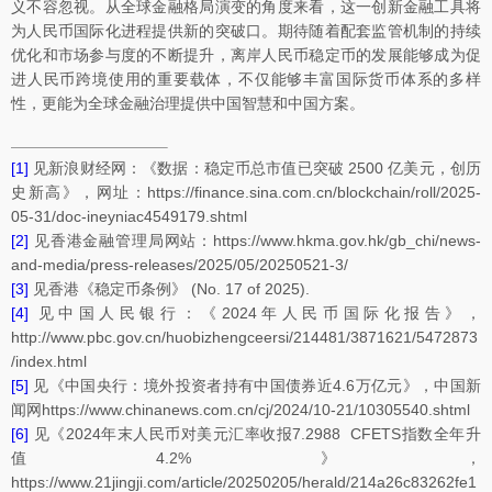
义不容忽视。从全球金融格局演变的角度来看，这一创新金融工具将
为人民币国际化进程提供新的突破口。期待随着配套监管机制的持续
优化和市场参与度的不断提升，离岸人民币稳定币的发展能够成为促
进人民币跨境使用的重要载体，不仅能够丰富国际货币体系的多样
性，更能为全球金融治理提供中国智慧和中国方案。
[1]
见新浪财经网：《数据：稳定币总市值已突破 2500 亿美元，创历
史新高》，网址：https://finance.sina.com.cn/blockchain/roll/2025-
05-31/doc-ineyniac4549179.shtml
[2]
见香港金融管理局网站：https://www.hkma.gov.hk/gb_chi/news-
and-media/press-releases/2025/05/20250521-3/
[3]
见香港《稳定币条例》 (No. 17 of 2025).
[4]
见中国人民银行：《2024年人民币国际化报告》，
http://www.pbc.gov.cn/huobizhengceersi/214481/3871621/5472873
/index.html
[5]
见《中国央行：境外投资者持有中国债券近4.6万亿元》，中国新
闻网https://www.chinanews.com.cn/cj/2024/10-21/10305540.shtml
[6]
见《2024年末人民币对美元汇率收报7.2988 CFETS指数全年升
值4.2%》，
https://www.21jingji.com/article/20250205/herald/214a26c83262fe1