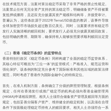
在技术规范方面，法案对算法稳定币采取了非常严格的禁止性规定。
法案禁止任何无完全资产支持的算法稳定币，明确储备资产不得被重
复抵押或挪用，且还应充分披露其资产规模和结构等，并接受审计。
普遍认为，这些条款源于2022年TerraUSD崩盘的教训，该事件导致
全球加密货币市场损失超过数百亿美元。同时，法案要求所有稳定币
发行人实施清晰的赎回机制，要求发行人必须充分披露其赎回政策，
包括明确的费用、期限等，确保持有人能够按照要求顺利赎回法定货
币。
（二）香港《稳定币条例》的监管特点
香港特别行政区《稳定币条例》同样构建了全面的稳定币监管体系，
其核心特征可概括为“三位一体”的监管模式：严格准入、规范运营和
强化保护。该条例的制定充分参考了国际标准和其他法域的政策法律
规范，同时考虑了香港作为国际金融中心的特殊定位。
首先，在准入机制方面，条例确立了分级的牌照管理制度。根据条例
规定，任何在香港发行或推广稳定币的机构必须向香港金融管理局
(HKMA)申请相应牌照。相关人士须符合储备资产管理及赎回等方面的
规定，包括妥善分隔客户资产、维持健全的稳定机制，以及须在合理
条件下按面额处理稳定币持有人的赎回要求。相关人士亦须符合一系