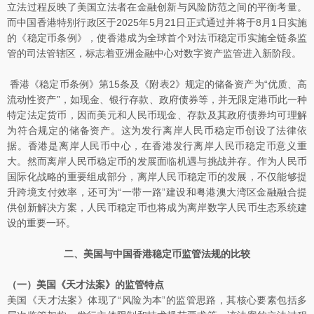
立法过程反映了美国立法者在金融创新与风险防范之间的平衡考量。
而中国香港特别行政区于2025年5月21日正式通过并将于8月1日实施
的《稳定币条例》，使香港成为全球首个对法币稳定币实施全链条监
管的司法管辖区，标志着亚洲金融中心对数字资产监管进入新阶段。
香港《稳定币条例》第15条及《附表2》规定的储备资产为“优质、高
流动性资产”，如现金、银行存款、政府债券等，并无限定港币此一种
特定法定货币，因而美元和人民币现金、存款及其政府债券均可理解
为符合规定的储备资产。这为发行离岸人民币稳定币创设了法律依
据。香港是离岸人民币中心，在香港发行离岸人民币稳定币意义重
大。然而离岸人民币稳定币的发展面临机遇与挑战并存。作为人民币
国际化战略的重要组成部分，离岸人民币稳定币的发展，不仅能够提
升跨境支付效率，还可为“一带一路”建设和粤港澳大湾区金融融合提
供创新解决方案，人民币稳定币也将成为离岸数字人民币生态系统建
设的重要一环。
二、美国与中国香港稳定币监管法规的比较
（一）美国《天才法案》的监管特点
美国《天才法案》体现了“风险为本”的监管思路，其核心要素包括多