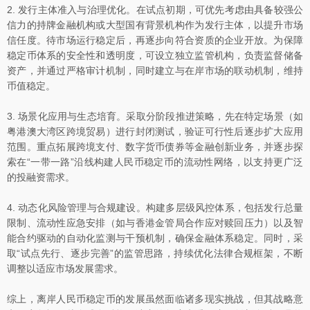
2. 发行主体准入与治理优化。在试点初期，可优先考虑由具备较强公
信力的持牌金融机构或大型国有背景机构作为发行主体，以提升市场
信任度。待市场运行稳定后，再逐步向符合资质的企业开放。为保障
稳定币体系的安全性和透明度，可设立独立监管机构，负责监督储备
资产，并通过严格审计机制，同时建立与在岸市场的联动机制，维持
币值稳定。
3. 场景化应用与生态培育。采取分阶段推进策略，先在特定场景（如
粤港澳大湾区跨境贸易）进行封闭测试，验证可行性后逐步扩大应用
范围。重点拓展跨境支付、数字货币债券等金融创新业务，并逐步探
索在“一带一路”沿线构建人民币稳定币的流动性网络，以支持更广泛
的投融资需求。
4. 动态化风险管理与合规建设。构建多层级风控体系，包括发行总量
限制、流动性应急安排（如与香港金管局合作应对赎回压力）以及智
能合约驱动的自动化监测与干预机制，确保金融体系稳定。同时，采
取“试点先行、逐步完善”的监管思路，持续优化法律合规框架，不断
调整以适应市场发展需求。
综上，离岸人民币稳定币的发展虽然面临诸多现实挑战，但其战略意