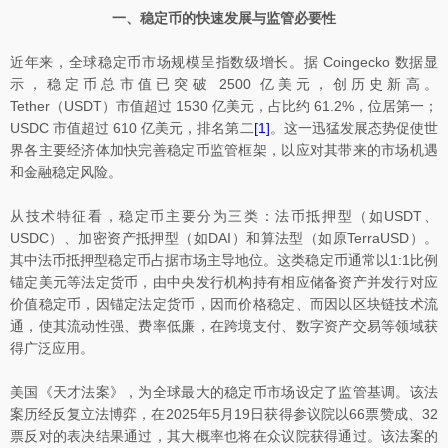
一、稳定币的快速发展与监管必要性
近年来，全球稳定币市场规模呈指数级增长。据 Coingecko 数据显
示，稳定币总市值已突破 2500 亿美元，创历史新高。
Tether（USDT）市值超过 1530 亿美元，占比约 61.2%，位居第一；
USDC 市值超过 610 亿美元，排名第二
[1]
。这一迅猛发展态势促使世
界各主要经济体加快完善稳定币监管框架，以应对其带来的市场机遇
和金融稳定风险。
从技术特征看，稳定币主要分为三类：法币抵押型（如USDT、
USDC）、加密资产抵押型（如DAI）和算法型（如原TerraUSD）。
其中法币抵押型稳定币占据市场主导地位。这类稳定币通常以1:1比例
锚定美元等法定货币，由中央发行机构持有相应储备资产并发行对应
价值稳定币，因锚定法定货币，因而价格稳定、而因以区块链技术流
通，使其流动性强、费率低廉，在跨境支付、数字资产交易等领域获
得广泛应用。
美国《天才法案》，为全球最大的稳定币市场设定了监管基调。该法
案历经反复立法博弈，在2025年5月19日获得参议院以66票赞成、32
票反对的表决结果通过，其大概率也将在众议院获得通过。该法案的