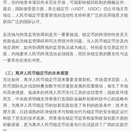
币，但内地资本项目尚未完全开放，可能影响赎回机制的顺畅运作。
最后，国际接受度方面，美元稳定币（USDT、USDC）仍占市场主导
地位，人民币稳定币需要更强的流动性支持和更广泛的应用场景才能
获得广泛的国际认可。
反洗钱与跨境监管协调则是另一重要挑战。稳定币的跨境特性使其天
然面临反洗钱监管障碍和司法管辖冲突问题。当人民币稳定币涉及内
地交易时，如何协调两地的监管执法成为难点。特别是在交易监控方
面，内地要求人民币跨境流动必须报告，而区块链交易的匿名性与这
一要求存在潜在冲突。
（三）离岸人民币稳定币的未来展望
无论如何，离岸人民币稳定币迎来重要发展契机。市场需求层面，人
民币国际化步伐加快叠加数字经济蓬勃发展的双重驱动，催生了市场
对高效便捷、低成本的跨境人民币支付工具的迫切需求；就政策环境
而言，中央政府明确支持香港打造国际金融和创新科技中心的战略布
局，为离岸人民币稳定币的创新实践创造了有利的政策条件；技术支
撑方面，日趋成熟的区块链技术与智能合约为稳定币的安全稳定运行
构筑了坚实的技术底座。而香港在稳定币监管框架和政策创新方面的
积极探索，更为离岸人民币稳定币在港先行先试提供了广阔的实践空